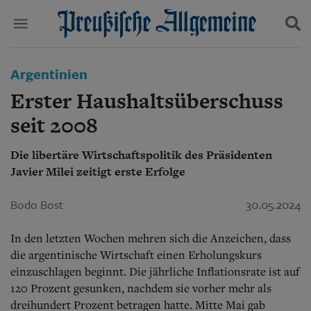
Politik
Argentinien
Suchen und finden
Kultur
Erster Haushaltsüberschuss
Wirtschaft
Panorama
seit 2008
Gesellschaft
Leben
Die libertäre Wirtschaftspolitik des Präsidenten
Geschichte
Javier Milei zeitigt erste Erfolge
Ostpreußen
Pommern
Bodo Bost
30.05.2024
Berlin-Brandenburg
Schlesien
In den letzten Wochen mehren sich die Anzeichen, dass
Danzig und Westpreußen
Bücher
die argentinische Wirtschaft einen Erholungskurs
einzuschlagen beginnt. Die jährliche Inflationsrate ist auf
Start
120 Prozent gesunken, nachdem sie vorher mehr als
Wer wir sind
dreihundert Prozent betragen hatte. Mitte Mai gab