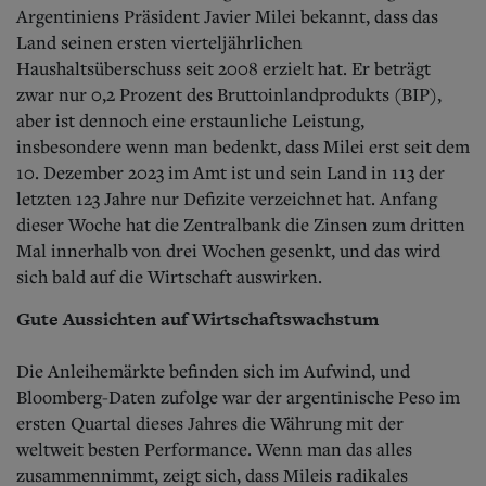
Aktuelle Ausgabe
Argentiniens Präsident Javier Milei bekannt, dass das
Abonnenten-Login
Land seinen ersten vierteljährlichen
Abonnent werden
Haushaltsüberschuss seit 2008 erzielt hat. Er beträgt
Abo Prämien
zwar nur 0,2 Prozent des Bruttoinlandprodukts (BIP),
Archiv
Mediadaten
aber ist dennoch eine erstaunliche Leistung,
insbesondere wenn man bedenkt, dass Milei erst seit dem
Kontakt
10. Dezember 2023 im Amt ist und sein Land in 113 der
Impressum
letzten 123 Jahre nur Defizite verzeichnet hat. Anfang
Datenschutz
dieser Woche hat die Zentralbank die Zinsen zum dritten
Mal innerhalb von drei Wochen gesenkt, und das wird
sich bald auf die Wirtschaft auswirken.
Gute Aussichten auf Wirtschaftswachstum
Die Anleihemärkte befinden sich im Aufwind, und
Bloomberg-Daten zufolge war der argentinische Peso im
ersten Quartal dieses Jahres die Währung mit der
weltweit besten Performance. Wenn man das alles
zusammennimmt, zeigt sich, dass Mileis radikales