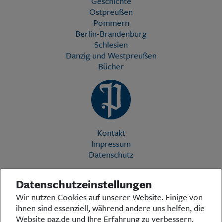
Geschichte
Ostpreußen
Pommern
Berlin-Brandenburg
Schlesien
Danzig und Westpreußen
Bücher
Kontakt
Impressum
Datenschutz
Datenschutzeinstellungen
Die Preußische Allgemeine Zeitung (PAZ) ist eine einzigartige Stimme
Wir nutzen Cookies auf unserer Website. Einige von
in der deutschen Medienlandschaft. Woche für Woche berichtet sie
ihnen sind essenziell, während andere uns helfen, die
über das aktuelle Zeitgeschehen in Politik, Kultur und Wirtschaft und
bezieht zu den grundlegenden Entwicklungen unserer Gesellschaft
Website paz.de und Ihre Erfahrung zu verbessern.