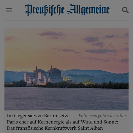
Politik
Suchen und finden
Kultur
Wirtschaft
Panorama
Gesellschaft
Leben
Geschichte
Ostpreußen
Pommern
Berlin-Brandenburg
Schlesien
Danzig und Westpreußen
Bücher
Foto: imago/dirk sattler
Im Gegensatz zu Berlin setzt
Start
Paris eher auf Kernenergie als auf Wind und Sonne:
Wer wir sind
Das französische Kernkraftwerk Saint Alban