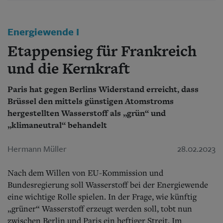
Aktuelle Ausgabe
Abonnenten-Login
Abonnent werden
Energiewende I
Abo Prämien
Archiv
Etappensieg für Frankreich
Mediadaten
und die Kernkraft
Kontakt
Impressum
Paris hat gegen Berlins Widerstand erreicht, dass
Datenschutz
Brüssel den mittels günstigen Atomstroms
hergestellten Wasserstoff als „grün“ und
„klimaneutral“ behandelt
Hermann Müller
28.02.2023
Nach dem Willen von EU-Kommission und
Bundesregierung soll Wasserstoff bei der Energiewende
eine wichtige Rolle spielen. In der Frage, wie künftig
„grüner“ Wasserstoff erzeugt werden soll, tobt nun
zwischen Berlin und Paris ein heftiger Streit. Im