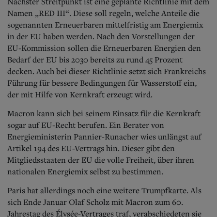
Nächster Streitpunkt ist eine geplante Richtlinie mit dem
Namen „RED III“. Diese soll regeln, welche Anteile die
sogenannten Erneuerbaren mittelfristig am Energiemix
in der EU haben werden. Nach den Vorstellungen der
EU-Kommission sollen die Erneuerbaren Energien den
Bedarf der EU bis 2030 bereits zu rund 45 Prozent
decken. Auch bei dieser Richtlinie setzt sich Frankreichs
Führung für bessere Bedingungen für Wasserstoff ein,
der mit Hilfe von Kernkraft erzeugt wird.
Macron kann sich bei seinem Einsatz für die Kernkraft
sogar auf EU-Recht berufen. Ein Berater von
Energieministerin Pannier-Runacher wies unlängst auf
Artikel 194 des EU-Vertrags hin. Dieser gibt den
Mitgliedsstaaten der EU die volle Freiheit, über ihren
nationalen Energiemix selbst zu bestimmen.
Paris hat allerdings noch eine weitere Trumpfkarte. Als
sich Ende Januar Olaf Scholz mit Macron zum 60.
Jahrestag des Élysée-Vertrages traf, verabschiedeten sie