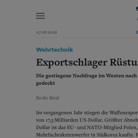
P
07.08.2026
Z
Start
Wehrtechnik
Suchen und finden
Wer wir sind
Exportschlager Rüstu
Aktuelle Ausgabe
Abonnenten-Login
Die gestiegene Nachfrage im Westen nach
Abonnent werden
Abo Prämien
gedeckt
Archiv
Mediadaten
Bodo Bost
Im vergangenen Jahr stiegen die Waffenexpo
von 17,3 Milliarden US-Dollar. Größter Abne
Dollar ist das EU- und NATO-Mitglied Polen,
Mehrfachraketenwerfer in Südkorea kaufte. P