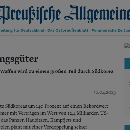
reußische Allgemeine Zeitung
eitung für Deutschland · Das Ostpreußenblatt · Pommersche Zeitu
Politik
Kultur
ngsgüter
Wirtschaft
Panorama
 Waffen wird zu einem großen Teil durch Südkorea
Gesellschaft
Leben
Geschichte
Ostpreußen
16.04.2023
Pommern
Berlin-Brandenburg
rte Südkoreas um 140 Prozent auf einen Rekordwert
Schlesien
hmer mit Verträgen im Wert von 12,4 Milliarden US-
Danzig und Westpreußen
 das Panzer, Haubitzen, Kampfjets und
Bücher
olen plant mit einer Verdoppelung seiner