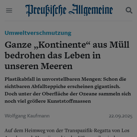
Politik
Umweltverschmutzung
Suchen und finden
Kultur
Ganze „Kontinente“ aus Müll
Wirtschaft
Panorama
bedrohen das Leben in
Gesellschaft
unseren Meeren
Leben
Geschichte
Ostpreußen
Plastikabfall in unvorstellbaren Mengen: Schon die
Pommern
sichtbaren Abfallteppiche erscheinen gigantisch.
Berlin-Brandenburg
Doch unter der Oberfläche der Ozeane sammeln sich
Schlesien
noch viel größere Kunststoffmassen
Danzig und Westpreußen
Bücher
Wolfgang Kaufmann
22.09.2025
Start
Auf dem Heimweg von der Transpazifik-Regatta von Los
Wer wir sind