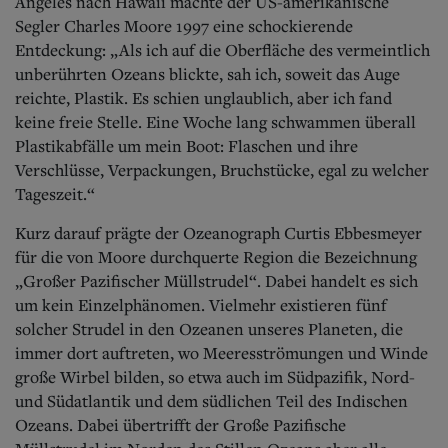
Aktuelle Ausgabe
Angeles nach Hawaii machte der US-amerikanische
Abonnenten-Login
Segler Charles Moore 1997 eine schockierende
Abonnent werden
Entdeckung: „Als ich auf die Oberfläche des vermeintlich
Abo Prämien
unberührten Ozeans blickte, sah ich, soweit das Auge
Archiv
reichte, Plastik. Es schien unglaublich, aber ich fand
Mediadaten
keine freie Stelle. Eine Woche lang schwammen überall
Plastikabfälle um mein Boot: Flaschen und ihre
Kontakt
Verschlüsse, Verpackungen, Bruchstücke, egal zu welcher
Impressum
Datenschutz
Tageszeit.“
Kurz darauf prägte der Ozeanograph Curtis Ebbesmeyer
für die von Moore durchquerte Region die Bezeichnung
„Großer Pazifischer Müllstrudel“. Dabei handelt es sich
um kein Einzelphänomen. Vielmehr existieren fünf
solcher Strudel in den Ozeanen unseres Planeten, die
immer dort auftreten, wo Meeresströmungen und Winde
große Wirbel bilden, so etwa auch im Südpazifik, Nord-
und Südatlantik und dem südlichen Teil des Indischen
Ozeans. Dabei übertrifft der Große Pazifische