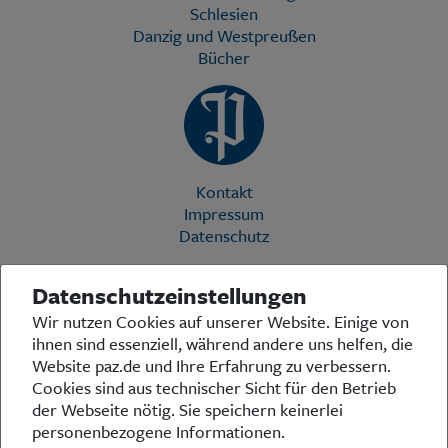
Schlesien
Danzig und Westpreußen
Bücher
Kontakt
Impressum
Datenschutz
Datenschutzeinstellungen
Die Preußische Allgemeine Zeitung (PAZ) ist eine einzigartige Stimme
Wir nutzen Cookies auf unserer Website. Einige von
in der deutschen Medienlandschaft. Woche für Woche berichtet sie
ihnen sind essenziell, während andere uns helfen, die
über das aktuelle Zeitgeschehen in Politik, Kultur und Wirtschaft und
bezieht zu den grundlegenden Entwicklungen unserer Gesellschaft
Website paz.de und Ihre Erfahrung zu verbessern.
Stellung. In ihrer Arbeit fühlt sich die Redaktion dem traditionellen
Cookies sind aus technischer Sicht für den Betrieb
preußischen Wertekanon verpflichtet: Das alte Preußen stand und
der Webseite nötig. Sie speichern keinerlei
steht für religiöse und weltanschauliche Toleranz, für Heimatliebe
personenbezogene Informationen.
und Weltoffenheit, für Rechtstaatlichkeit und intellektuelle