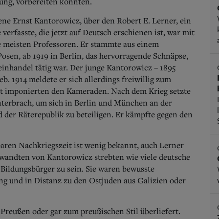
ung, vorbereiten konnten.
e Ernst Kantorowicz, über den Robert E. Lerner, ein
verfasste, die jetzt auf Deutsch erschienen ist, war mit
ie meisten Professoren. Er stammte aus einem
sen, ab 1919 in Berlin, das hervorragende Schnäpse,
einhandel tätig war. Der junge Kantorowicz – 1895
b. 1914 meldete er sich allerdings freiwillig zum
it imponierten den Kameraden. Nach dem Krieg setzte
unterbrach, um sich in Berlin und München an der
 der Räterepublik zu beteiligen. Er kämpfte gegen den
baren Nachkriegszeit ist wenig bekannt, auch Lerner
rwandten von Kantorowicz strebten wie viele deutsche
 Bildungsbürger zu sein. Sie waren bewusste
g und in Distanz zu den Ostjuden aus Galizien oder
Preußen oder gar zum preußischen Stil überliefert.