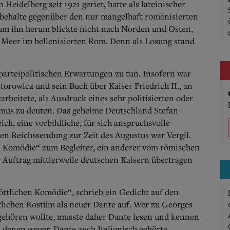
Heidelberg seit 1921 geriet, hatte als lateinischer
behalte gegenüber den nur mangelhaft romanisierten
um ihn herum blickte nicht nach Norden und Osten,
Meer im hellenisierten Rom. Denn als Losung stand
arteipolitischen Erwartungen zu tun. Insofern war
torowicz und sein Buch über Kaiser Friedrich II., an
rbeitete, als Ausdruck eines sehr politisierten oder
smus zu deuten. Das geheime Deutschland Stefan
ch, eine vorbildliche, für sich anspruchsvolle
n Reichssendung zur Zeit des Augustus war Vergil.
en Komödie“ zum Begleiter, ein anderer vom römischen
r Auftrag mittlerweile deutschen Kaisern übertragen
öttlichen Komödie“, schrieb ein Gedicht auf den
stlichen Kostüm als neuer Dante auf. Wer zu Georges
 gehören wollte, musste daher Dante lesen und kennen
 denen wegen Dante auch Italienisch gehörte.