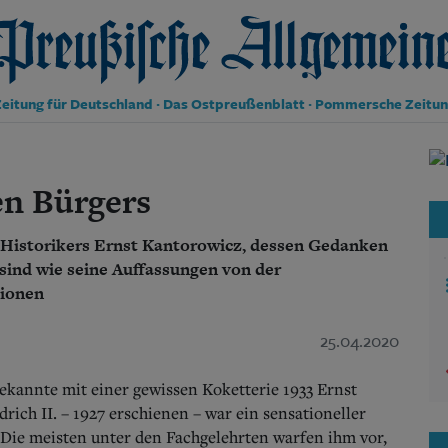
reußische Allgemeine Zeitung
eitung für Deutschland · Das Ostpreußenblatt · Pommersche Zeitu
Politik
Kultur
en Bürgers
Wirtschaft
Panorama
s Historikers Ernst Kantorowicz, dessen Gedanken
Gesellschaft
Leben
sind wie seine Auffassungen von der
Geschichte
tionen
Ostpreußen
Pommern
25.04.2020
Berlin-Brandenburg
Schlesien
bekannte mit einer gewissen Koketterie 1933 Ernst
Danzig und Westpreußen
rich II. – 1927 erschienen – war ein sensationeller
Bücher
 Die meisten unter den Fachgelehrten warfen ihm vor,