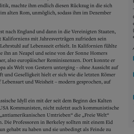
olitik, machte ihm endlich diesen Rückzug in die sich
e im alten Rom, unmöglich, sodass ihm im Dezember
t nach England und dann in die Vereinigten Staaten,
t Kaliforniens mit Jahresverträgen zufrieden sein
Lehrstuhl auf Lebenszeit erhielt. In Kalifornien fühlte
rte ihn an Neapel und seine von der Sonne Homers
her, also europäischer Reminiszenzen. Dort konnte er
opa als Welt von Gestern unterging – ohne Aussicht auf
 und Geselligkeit hielt er sich wie die letzten Römer
f Lebensart und Weisheit – modern gesprochen, auf
assische Idyll ein mit der seit dem Beginn des Kalten
n USA Kommunisten, nicht zuletzt auch kommunistische
n „antiamerikanischen Umtrieben“ die „Freie Welt“
n. Die Professoren in Berkeley sollten mit einem Eid
n gehabt zu haben und sie unbedingt als Feinde zu