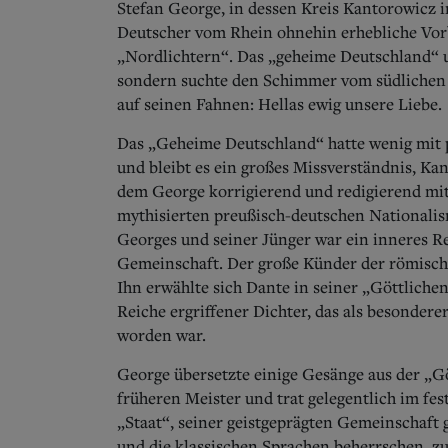
Stefan George, in dessen Kreis Kantorowicz in 
Deutscher vom Rhein ohnehin erhebliche Vor
„Nordlichtern“. Das „geheime Deutschland“ 
sondern suchte den Schimmer vom südlichen 
auf seinen Fahnen: Hellas ewig unsere Liebe.
Das „Geheime Deutschland“ hatte wenig mit p
und bleibt es ein großes Missverständnis, Kan
dem George korrigierend und redigierend mita
mythisierten preußisch-deutschen Nationali
Georges und seiner Jünger war ein inneres Rei
Gemeinschaft. Der große Künder der römische
Ihn erwählte sich Dante in seiner „Göttlich
Reiche ergriffener Dichter, das als besondere
worden war.
George übersetzte einige Gesänge aus der „G
früheren Meister und trat gelegentlich im fe
„Staat“, seiner geistgeprägten Gemeinschaft
und die klassischen Sprachen beherrschen, zu