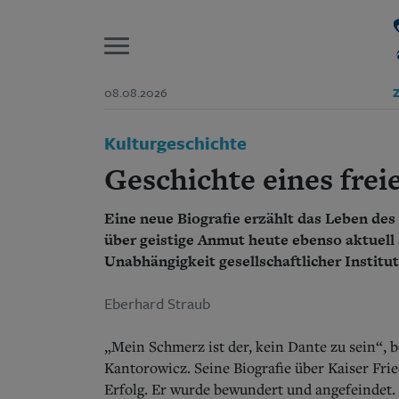
P
08.08.2026
Z
Start
Kulturgeschichte
Suchen und finden
Wer wir sind
Geschichte eines frei
Aktuelle Ausgabe
Abonnenten-Login
Eine neue Biografie erzählt das Leben de
Abonnent werden
Abo Prämien
über geistige Anmut heute ebenso aktuell 
Archiv
Unabhängigkeit gesellschaftlicher Institu
Mediadaten
Eberhard Straub
„Mein Schmerz ist der, kein Dante zu sein“, 
Kantorowicz. Seine Biografie über Kaiser Fried
Erfolg. Er wurde bewundert und angefeindet.