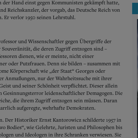
 in der Hand einst gegen Kommunisten gekämpft hatte,
und Reichskanzler, der vorgab, das Deutsche Reich von
 Er verlor 1950 seinen Lehrstuhl.
rofessor und Wissenschaftler gegen Übergriffe der
 Souveränität, die deren Zugriff entzogen sind –
fessoren dienen, wie er meinte, nicht einer
tner oder Putzfrauen. Denn sie bilden – zusammen mit
nome Körperschaft wie „der Staat“ Georges oder
her Anmaßungen, nur der Wahrheitssuche mit ihrer
ist und seiner Schönheit verpflichtet. Dieser allein
m Gesinnungsterror leidenschaftlicher Demagogen. Die
eiche, die ihrem Zugriff entzogen sein müssen. Daran
rrlich aufgeregte, wehrhafte Demokraten.
ren. Der Historiker Ernst Kantorowicz schilderte 1957 in
o Bodies“, wie Gelehrte, Juristen und Philosophen bis
ologen und Ideologen in ihre Schranken verwiesen. Sie