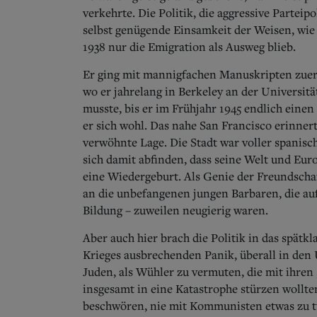
verkehrte. Die Politik, die aggressive Parteip
selbst genügende Einsamkeit der Weisen, wi
1938 nur die Emigration als Ausweg blieb.
Er ging mit mannigfachen Manuskripten zuers
wo er jahrelang in Berkeley an der Universitä
musste, bis er im Frühjahr 1945 endlich einen 
er sich wohl. Das nahe San Francisco erinne
verwöhnte Lage. Die Stadt war voller spanisc
sich damit abfinden, dass seine Welt und Eur
eine Wiedergeburt. Als Genie der Freundschaft
an die unbefangenen jungen Barbaren, die au
Bildung – zuweilen neugierig waren.
Aber auch hier brach die Politik in das spätkl
Krieges ausbrechenden Panik, überall in de
Juden, als Wühler zu vermuten, die mit ihre
insgesamt in eine Katastrophe stürzen wollte
beschwören, nie mit Kommunisten etwas zu tu