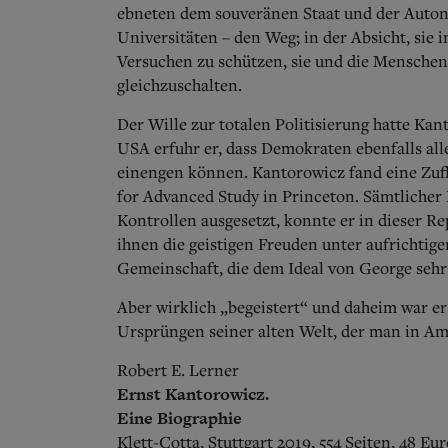
ebneten dem souveränen Staat und der Autono
Universitäten – den Weg; in der Absicht, sie 
Versuchen zu schützen, sie und die Menschen
gleichzuschalten.
Der Wille zur totalen Politisierung hatte Kan
USA erfuhr er, dass Demokraten ebenfalls all
einengen können. Kantorowicz fand eine Zuflu
for Advanced Study in Princeton. Sämtlicher
Kontrollen ausgesetzt, konnte er in dieser R
ihnen die geistigen Freuden unter aufrichtige
Gemeinschaft, die dem Ideal von George sehr
Aber wirklich „begeistert“ und daheim war er 
Ursprüngen seiner alten Welt, der man in Ame
Robert E. Lerner
Ernst Kantorowicz.
Eine Biographie
Klett-Cotta, Stuttgart 2019, 554 Seiten, 48 Eur