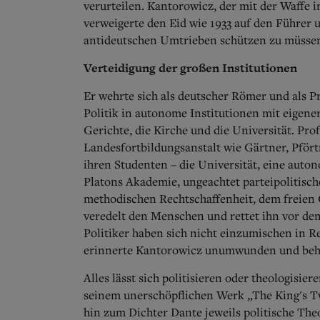
verurteilen. Kantorowicz, der mit der Waffe
verweigerte den Eid wie 1933 auf den Führer 
antideutschen Umtrieben schützen zu müssen.
Verteidigung der großen Institutionen
Er wehrte sich als deutscher Römer und als P
Politik in autonome Institutionen mit eigener
Gerichte, die Kirche und die Universität. Pro
Landesfortbildungsanstalt wie Gärtner, Pför
ihren Studenten – die Universität, eine auto
Platons Akademie, ungeachtet parteipolitisc
methodischen Rechtschaffenheit, dem freien Ge
veredelt den Menschen und rettet ihn vor de
Politiker haben sich nicht einzumischen in R
erinnerte Kantorowicz unumwunden und beha
Alles lässt sich politisieren oder theologisie
seinem unerschöpflichen Werk „The King's Tw
hin zum Dichter Dante jeweils politische The