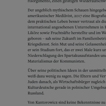
risorgimento, einen geistigen Wiederaufschw
Der angeblich mythischem Schauen hingegeben
amerikanischer Mediävist, 2017 eine Biografie 
dem praktischen Leben besser vertraut als d
international angesehenen Unternehmen in Po
Liköre sowie Fruchtsäfte herstellte und im W
geboren – sah seine Zukunft im Familienbetrie
Kriegsdienst. Sein Mut und seine Gelassenhe
er sein Studium fort, das er zwei Male kurz 
Niederschlagung des Spartakusaufstandes und
Materialismus der Kommunisten.
Über seine politischen Ideen in der unmittel
weiß dazu wenig zu sagen. Die Eltern und Ve
Juden danach, als Wirtschaftsbürger zugleich
Kulturdeutsche gerade in polnischer Umgebun
Russland.
Von Kantorowicz sind keine Bekenntnisse zu 