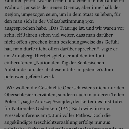
Familien geteilt worden seien und viele in einem anderen
Wohnort jenseits der neuen Grenze, aber innerhalb der
Region, umgezogen seien, um in dem Staat zu leben, für
den man sich in der Volksabstimmung 1921
ausgesprochen habe. „Das Traurige ist, und wir waren vor
zehn, elf Jahren schon viel weiter, dass man darüber
nicht offen sprechen kann beziehungsweise das Gefühl
hat, man dürfe nicht offen darüber sprechen“, sagte er
am Annaberg. Hierbei spielte er auf den im Juni
einberufenen „Nationalen Tag der Schlesischen
Aufstände“ an, der ab diesem Jahr an jedem 20. Juni
polenweit gefeiert wird.
„Wir wollen die Geschichte Oberschlesiens nicht nur den
Oberschlesiern erzählen, sondern auch in anderen Teilen
Polens“, sagte Andrzej Sznajder, der Leiter des Institutes
für Nationales Gedenken (IPN) Kattowitz, in einer
Pressekonferenz am 7. Juni voller Pathos. Doch die
angekündigte Geschichtserzählung erfolge nur aus
polnischer Sicht und sei voller nationaler Propaganda, so