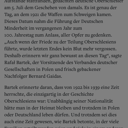
Aktuelle Ausgabe
Aufstände stattfanden, gedachten deutsche Oberschlesier
Abonnenten-Login
am 5. Juli dem Geschehen von damals. Es ist genau der
Abonnent werden
Tag, an dem 1921 die Waffen zum Schweigen kamen.
Abo Prämien
Dieses Datum nahm die Führung der Deutschen
Archiv
Minderheit im vergangenen Jahr zum
Mediadaten
100. Jahrestag zum Anlass, aller Opfer zu gedenken.
„Auch wenn der Friede zu der Teilung Oberschlesiens
Kontakt
führte, wurde letzten Endes kein Blut mehr vergossen.
Impressum
Datenschutz
Deshalb erinnern wir ganz bewusst an diesen Tag“, sagte
Rafał Bartek, der Vorsitzende des Verbandes deutscher
Gesellschaften in Polen und frisch gebackener
Nachfolger Bernard Gaidas.
Bartek erinnerte daran, dass von 1922 bis 1939 eine Zeit
herrschte, die einzigartig in der Geschichte
Oberschlesiens war: Unabhängig seiner Nationalität
hätte man in der Heimat bleiben und trotzdem in Polen
oder Deutschland leben dürfen. Und trotzdem sei dies
auch eine Zeit gewesen, wie Bartek betonte, in der viele