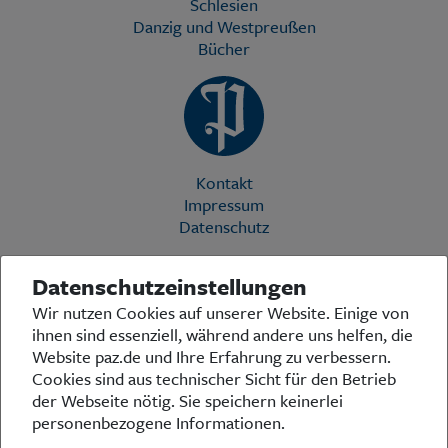
Schlesien
Danzig und Westpreußen
Bücher
Kontakt
Impressum
Datenschutz
Datenschutzeinstellungen
Die Preußische Allgemeine Zeitung (PAZ) ist eine einzigartige Stimme
Wir nutzen Cookies auf unserer Website. Einige von
in der deutschen Medienlandschaft. Woche für Woche berichtet sie
ihnen sind essenziell, während andere uns helfen, die
über das aktuelle Zeitgeschehen in Politik, Kultur und Wirtschaft und
bezieht zu den grundlegenden Entwicklungen unserer Gesellschaft
Website paz.de und Ihre Erfahrung zu verbessern.
Stellung. In ihrer Arbeit fühlt sich die Redaktion dem traditionellen
Cookies sind aus technischer Sicht für den Betrieb
preußischen Wertekanon verpflichtet: Das alte Preußen stand und
der Webseite nötig. Sie speichern keinerlei
steht für religiöse und weltanschauliche Toleranz, für Heimatliebe
personenbezogene Informationen.
und Weltoffenheit, für Rechtstaatlichkeit und intellektuelle