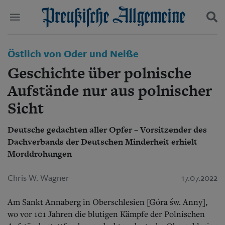
Politik
Östlich von Oder und Neiße
Suchen und finden
Kultur
Geschichte über polnische
Wirtschaft
Panorama
Aufstände nur aus polnischer
Gesellschaft
Sicht
Leben
Geschichte
Ostpreußen
Deutsche gedachten aller Opfer – Vorsitzender des
Pommern
Dachverbands der Deutschen Minderheit erhielt
Berlin-Brandenburg
Morddrohungen
Schlesien
Danzig und Westpreußen
Chris W. Wagner
17.07.2022
Bücher
Am Sankt Annaberg in Oberschlesien [Góra św. Anny],
Start
wo vor 101 Jahren die blutigen Kämpfe der Polnischen
Wer wir sind