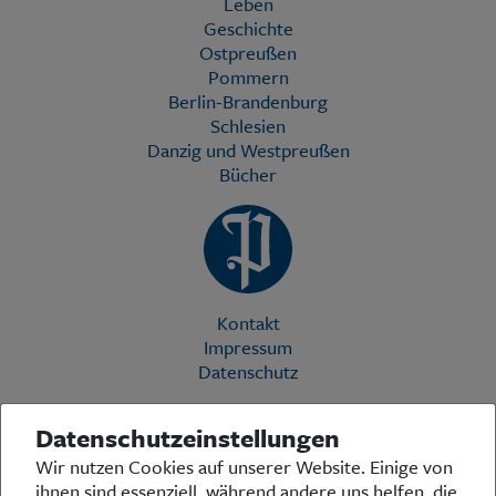
Leben
Geschichte
Ostpreußen
Pommern
Berlin-Brandenburg
Schlesien
Danzig und Westpreußen
Bücher
Kontakt
Impressum
Datenschutz
Datenschutzeinstellungen
Die Preußische Allgemeine Zeitung (PAZ) ist eine einzigartige Stimme
Wir nutzen Cookies auf unserer Website. Einige von
in der deutschen Medienlandschaft. Woche für Woche berichtet sie
ihnen sind essenziell, während andere uns helfen, die
über das aktuelle Zeitgeschehen in Politik, Kultur und Wirtschaft und