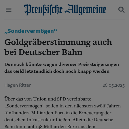
Politik
„Sondervermögen“
Suchen und finden
Kultur
Goldgräberstimmung auch
Wirtschaft
Panorama
bei Deutscher Bahn
Gesellschaft
Leben
Dennoch könnte wegen diverser Preissteigerungen
Geschichte
das Geld letztendlich doch noch knapp werden
Ostpreußen
Pommern
Hagen Ritter
26.05.2025
Berlin-Brandenburg
Schlesien
Über das von Union und SPD vereinbarte
Danzig und Westpreußen
Bücher
„Sondervermögen“ sollen in den nächsten zwölf Jahren
fünfhundert Milliarden Euro in die Erneuerung der
Start
deutschen Infrastruktur fließen. Allein die Deutsche
Wer wir sind
Bahn kann auf 148 Milliarden Euro aus dem