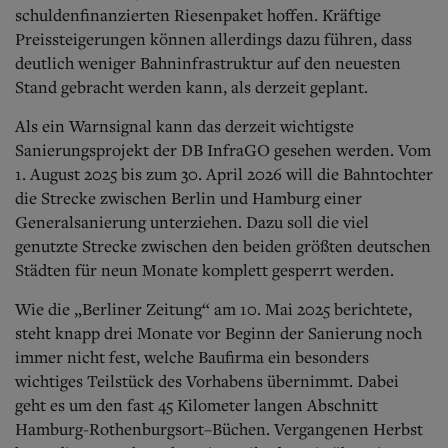
Aktuelle Ausgabe
schuldenfinanzierten Riesenpaket hoffen. Kräftige
Abonnenten-Login
Preissteigerungen können allerdings dazu führen, dass
Abonnent werden
deutlich weniger Bahninfrastruktur auf den neuesten
Abo Prämien
Stand gebracht werden kann, als derzeit geplant.
Archiv
Mediadaten
Als ein Warnsignal kann das derzeit wichtigste
Kontakt
Sanierungsprojekt der DB InfraGO gesehen werden. Vom
Impressum
1. August 2025 bis zum 30. April 2026 will die Bahntochter
Datenschutz
die Strecke zwischen Berlin und Hamburg einer
Generalsanierung unterziehen. Dazu soll die viel
genutzte Strecke zwischen den beiden größten deutschen
Städten für neun Monate komplett gesperrt werden.
Wie die „Berliner Zeitung“ am 10. Mai 2025 berichtete,
steht knapp drei Monate vor Beginn der Sanierung noch
immer nicht fest, welche Baufirma ein besonders
wichtiges Teilstück des Vorhabens übernimmt. Dabei
geht es um den fast 45 Kilo
meter langen Abschnitt
Hamburg-
Rothenburgsort–Büchen. Vergangenen Herbst