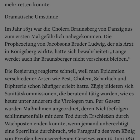
mehr retten konnte.
Dramatische Umstände
Im Jahr 1831 war die Cholera Braunsberg von Danzig aus
zum ersten Mal gefährlich nahegekommen. Die
Prophezeiung von Jacobsons Bruder Ludwig, der als Arzt
in Königsberg wirkte, hatte sich bewahrheitet: „Lange
werdet auch ihr Braunsberger nicht verschont bleiben.“
Die Regierung reagierte schnell, weil man Epidemien
verschiedener Arten wie Pest, Cholera, Scharlach und
Diphterie schon häufiger erlebt hatte. Zügig bildeten sich
Sanitätskommissionen, die beratend tätig wurden, wie es
heute unter anderem die Virologen tun. Per Gesetz
wurden Maßnahmen angeordnet, deren Nichtbefolgen
schlimmstenfalls mit dem Tod durch Erschießen durch
Wachposten enden konnte, wenn jemand unberechtigt
eine Sperrlinie durchbrach, wie Paragraf 2 des vom König
von Preußen herausgegebenen Gesetzes vom 15. Juni 1831