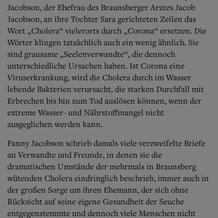
Aktuelle Ausgabe
Jacobson, der Ehefrau des Braunsberger Arztes Jacob
Abonnenten-Login
Jacobson, an ihre Tochter Sara gerichteten Zeilen das
Abonnent werden
Wort „Cholera“ vielerorts durch „Corona“ ersetzen. Die
Abo Prämien
Wörter klingen tatsächlich auch ein wenig ähnlich. Sie
Archiv
Mediadaten
sind grausame „Seelenverwandte“, die dennoch
unterschiedliche Ursachen haben. Ist Corona eine
Kontakt
Viruserkrankung, wird die Cholera durch im Wasser
Impressum
lebende Bakterien verursacht, die starken Durchfall mit
Datenschutz
Erbrechen bis hin zum Tod auslösen können, wenn der
extreme Wasser- und Nährstoffmangel nicht
ausgeglichen werden kann.
Fanny Jacobson schrieb damals viele verzweifelte Briefe
an Verwandte und Freunde, in denen sie die
dramatischen Umstände der mehrmals in Braunsberg
wütenden Cholera eindringlich beschrieb, immer auch in
der großen Sorge um ihren Ehemann, der sich ohne
Rücksicht auf seine eigene Gesundheit der Seuche
entgegenstemmte und dennoch viele Menschen nicht