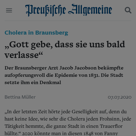
Politik
Cholera in Braunsberg
Suchen und finden
Kultur
„Gott gebe, dass sie uns bald
Wirtschaft
Panorama
verlasse“
Gesellschaft
Leben
Der Braunsberger Arzt Jacob Jacobson bekämpfte
Geschichte
aufopferungsvoll die Epidemie von 1831. Die Stadt
Ostpreußen
setzte ihm ein Denkmal
Pommern
Berlin-Brandenburg
Bettina Müller
07.07.2020
Schlesien
Danzig und Westpreußen
Bücher
„In der letzten Zeit hörte jede Geselligkeit auf, denn du
hast keine Idee, wie sehr die Cholera jeden Frohsinn, jede
Start
Tätigkeit hemmte, die ganze Stadt in einen Trauerflor
Wer wir sind
hüllte.“ 2020 könnte man in diesen 1848 von Fanny