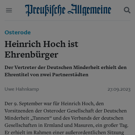
Politik
Osterode
Suchen und finden
Kultur
Heinrich Hoch ist
Wirtschaft
Panorama
Ehrenbürger
Gesellschaft
Leben
Der Vertreter der Deutschen Minderheit erhielt den
Geschichte
Ehrentitel von zwei Partnerstädten
Ostpreußen
Pommern
Uwe Hahnkamp
27.09.2023
Berlin-Brandenburg
Schlesien
Der 9. September war für Heinrich Hoch, den
Danzig und Westpreußen
Bücher
Vorsitzenden der Osteroder Gesellschaft der Deutschen
Minderheit „Tannen“ und des Verbands der deutschen
Start
Gesellschaften in Ermland und Masuren, ein großer Tag.
Wer wir sind
Er erhielt im Rahmen einer außerordentlichen Sitzung