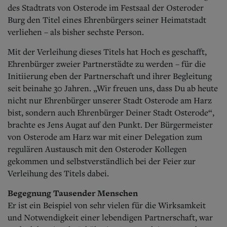
Aktuelle Ausgabe
des Stadtrats von Osterode im Festsaal der Osteroder
Abonnenten-Login
Burg den Titel eines Ehrenbürgers seiner Heimatstadt
Abonnent werden
verliehen – als bisher sechste Person.
Abo Prämien
Archiv
Mit der Verleihung dieses Titels hat Hoch es geschafft,
Mediadaten
Ehrenbürger zweier Partnerstädte zu werden – für die
Kontakt
Initiierung eben der Partnerschaft und ihrer Begleitung
Impressum
seit beinahe 30 Jahren. „Wir freuen uns, dass Du ab heute
Datenschutz
nicht nur Ehrenbürger unserer Stadt Osterode am Harz
bist, sondern auch Ehrenbürger Deiner Stadt Osterode“,
brachte es Jens Augat auf den Punkt. Der Bürgermeister
von Osterode am Harz war mit einer Delegation zum
regulären Austausch mit den Osteroder Kollegen
gekommen und selbstverständlich bei der Feier zur
Verleihung des Titels dabei.
Begegnung Tausender Menschen
Er ist ein Beispiel von sehr vielen für die Wirksamkeit
und Notwendigkeit einer lebendigen Partnerschaft, war