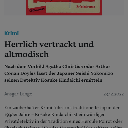
Aktuelle Ausgabe
Abonnenten-Login
Abonnent werden
Abo Prämien
Archiv
Mediadaten
Krimi
Herrlich vertrackt und
Kontakt
Impressum
altmodisch
Datenschutz
Nach dem Vorbild Agatha Christies oder Arthur
Conan Doyles lässt der Japaner Seishi Yokomizo
seinen Detektiv Kosuke Kindaichi ermitteln
Ansgar Lange
23.12.2022
Ein zauberhafter Krimi führt ins traditionelle Japan der
1930er Jahre – Kosuke Kindaichi ist ein würdiger
Privatdetektiv in der Tradition eines Hercule Poirot oder
Sherlock Holmes. Wer das Ungewöhnliche schätzt, sollte