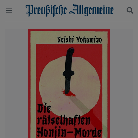
Politik
Suchen und finden
Kultur
Wirtschaft
Panorama
Gesellschaft
Leben
Geschichte
Ostpreußen
Pommern
Berlin-Brandenburg
Schlesien
Danzig und Westpreußen
Bücher
Start
Wer wir sind