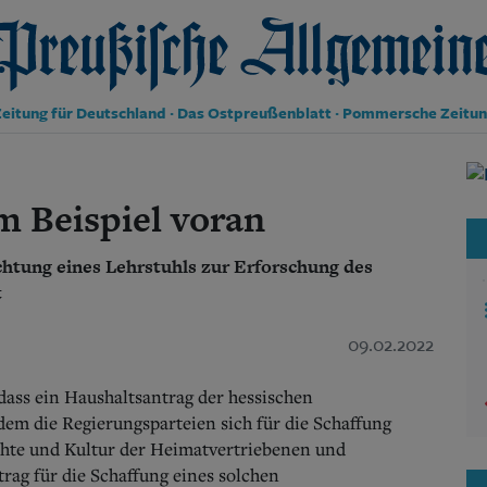
reußische Allgemeine Zeitung
eitung für Deutschland · Das Ostpreußenblatt · Pommersche Zeitu
Politik
Kultur
m Beispiel voran
Wirtschaft
Panorama
chtung eines Lehrstuhls zur Erforschung des
Gesellschaft
Leben
t
Geschichte
Ostpreußen
09.02.2022
Pommern
Berlin-Brandenburg
dass ein Haushaltsantrag der hessischen
Schlesien
dem die Regierungsparteien sich für die Schaffung
Danzig und Westpreußen
chte und Kultur der Heimatvertriebenen und
Bücher
rag für die Schaffung eines solchen