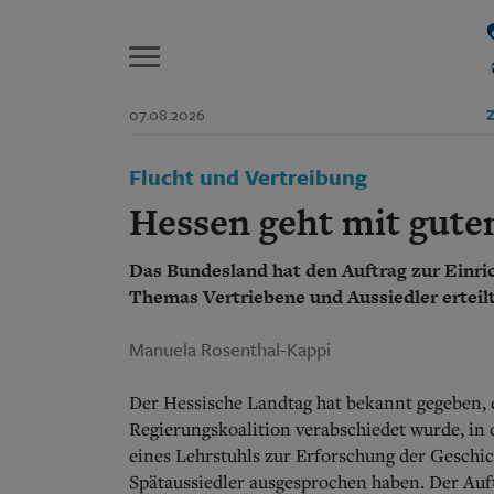
P
07.08.2026
Z
Start
Flucht und Vertreibung
Suchen und finden
Wer wir sind
Hessen geht mit gute
Aktuelle Ausgabe
Abonnenten-Login
Das Bundesland hat den Auftrag zur Einri
Abonnent werden
Abo Prämien
Themas Vertriebene und Aussiedler erteil
Archiv
Mediadaten
Manuela Rosenthal-Kappi
Der Hessische Landtag hat bekannt gegeben, 
Regierungskoalition verabschiedet wurde, in 
eines Lehrstuhls zur Erforschung der Geschi
Spätaussiedler ausgesprochen haben. Der Auft