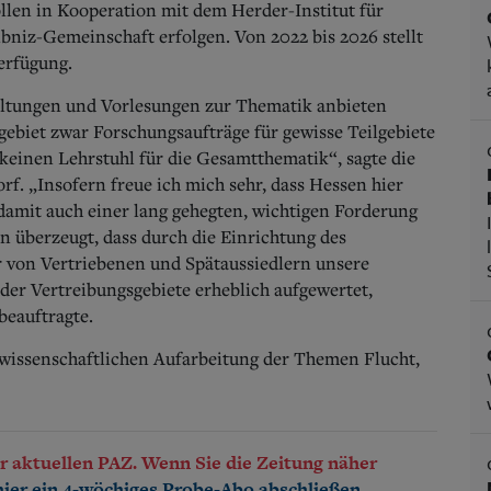
llen in Kooperation mit dem Herder-Institut für
bniz-Gemeinschaft erfolgen. Von 2022 bis 2026 stellt
erfügung.
altungen und Vorlesungen zur Thematik anbieten
ebiet zwar Forschungsaufträge für gewisse Teilgebiete
keinen Lehrstuhl für die Gesamtthematik“, sagte die
f. „Insofern freue ich mich sehr, dass Hessen hier
damit auch einer lang gehegten, wichtigen Forderung
 überzeugt, dass durch die Einrichtung des
 von Vertriebenen und Spätaussiedlern unsere
 der Vertreibungsgebiete erheblich aufgewertet,
beauftragte.
r wissenschaftlichen Aufarbeitung der Themen Flucht,
der aktuellen PAZ. Wenn Sie die Zeitung näher
.
hier ein 4-wöchiges Probe-Abo abschließen