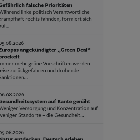
Gefährlich falsche Prioritäten
Während linke politisch Verantwortliche
krampfhaft rechts fahnden, formiert sich
auf...
05.08.2026
Europas angekündigter „Green Deal“
bröckelt
Immer mehr grüne Vorschriften werden
leise zurückgefahren und drohende
Sanktionen...
06.08.2026
Gesundheitssystem auf Kante genäht
Weniger Versorgung und Konzentration auf
weniger Standorte – die Gesundheit...
05.08.2026
Natur entdecken, Deutsch erleben