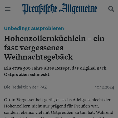
Politik
Unbedingt ausprobieren
Suchen und finden
Kultur
Hohenzollernküchlein – ein
Wirtschaft
Panorama
fast vergessenes
Gesellschaft
Weihnachtsgebäck
Leben
Geschichte
Ostpreußen
Ein etwa 500 Jahre altes Rezept, das original nach
Pommern
Ostpreußen schmeckt
Berlin-Brandenburg
Schlesien
Die Redaktion der PAZ
10.12.2024
Danzig und Westpreußen
Bücher
Oft in Vergessenheit gerät, dass das Adelsgeschlecht der
Hohenzollern nicht nur prägend für Preußen war,
Start
sondern ebenso viel mit Ostpreußen zu tun hat. Während
Wer wir sind