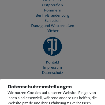
Ostpreußen
Pommern
Berlin-Brandenburg
Schlesien
Danzig und Westpreußen
Bücher
Kontakt
Impressum
Datenschutz
Datenschutzeinstellungen
Die Preußische Allgemeine Zeitung (PAZ) ist eine einzigartige Stimme
Wir nutzen Cookies auf unserer Website. Einige von
in der deutschen Medienlandschaft. Woche für Woche berichtet sie
ihnen sind essenziell, während andere uns helfen, die
über das aktuelle Zeitgeschehen in Politik, Kultur und Wirtschaft und
bezieht zu den grundlegenden Entwicklungen unserer Gesellschaft
Website paz.de und Ihre Erfahrung zu verbessern.