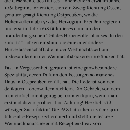
Aktuelle Ausgabe
die Geschichte des Hauses Hohenzollern etwa im Jahre
Abonnenten-Login
1061 beginnt, orientiert sich ein Zweig Richtung Osten,
Abonnent werden
genauer gesagt Richtung Ostpreußen, wo die
Abo Prämien
Hohenzollern ab 1525 das Herzogtum Preußen regieren,
Archiv
und erst im Jahr 1618 fällt dieses dann an den
Mediadaten
brandenburgischen Teil des Hohenzollernhauses. In den
rund 100 Jahren entstand die eine oder andere
Kontakt
Hinterlassenschaft, die in der Weihnachtszeit und
Impressum
Datenschutz
insbesondere in der Weihnachtsbäckerei ihre Spuren hat.
Fast in Vergessenheit geraten ist eine ganz besondere
Spezialität, deren Duft an den Festtagen so manches
Haus in Ostpreußen erfüllt hat. Die Rede ist von den
delikaten Hohenzollernküchlein. Ein Gebäck, von dem
man einfach nicht genug bekommen kann, wenn man
erst mal davon probiert hat. Achtung! Herrlich süß-
würziger Suchtfaktor! Die PAZ hat daher das über 400
Jahre alte Rezept recherchiert und stellt die leckere
Weihnachtsnascherei mit Rezept exklusiv vor: