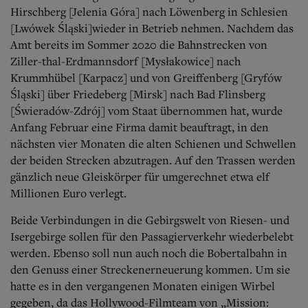
Hirschberg [Jelenia Góra] nach Löwenberg in Schlesien
[Lwówek Śląski]wieder in Betrieb nehmen. Nachdem das
Amt bereits im Sommer 2020 die Bahnstrecken von
Ziller-thal-Erdmannsdorf [Mysłakowice] nach
Krummhübel [Karpacz] und von Greiffenberg [Gryfów
Śląski] über Friedeberg [Mirsk] nach Bad Flinsberg
[Świeradów-Zdrój] vom Staat übernommen hat, wurde
Anfang Februar eine Firma damit beauftragt, in den
nächsten vier Monaten die alten Schienen und Schwellen
der beiden Strecken abzutragen. Auf den Trassen werden
gänzlich neue Gleiskörper für umgerechnet etwa elf
Millionen Euro verlegt.
Beide Verbindungen in die Gebirgswelt von Riesen- und
Isergebirge sollen für den Passagierverkehr wiederbelebt
werden. Ebenso soll nun auch noch die Bobertalbahn in
den Genuss einer Streckenerneuerung kommen. Um sie
hatte es in den vergangenen Monaten einigen Wirbel
gegeben, da das Hollywood-Filmteam von „Mission: