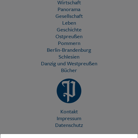
Wirtschaft
Panorama
Gesellschaft
Leben
Geschichte
Ostpreußen
Pommern
Berlin-Brandenburg
Schlesien
Danzig und Westpreußen
Bücher
Kontakt
Impressum
Datenschutz