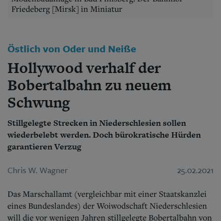
Aktuelle Ausgabe
Friedeberg [Mirsk] in Miniatur
Abonnenten-Login
Abonnent werden
Abo Prämien
Archiv
Östlich von Oder und Neiße
Mediadaten
Hollywood verhalf der
Kontakt
Bobertalbahn zu neuem
Impressum
Datenschutz
Schwung
Stillgelegte Strecken in Niederschlesien sollen
wiederbelebt werden. Doch bürokratische Hürden
garantieren Verzug
Chris W. Wagner
25.02.2021
Das Marschallamt (vergleichbar mit einer Staatskanzlei
eines Bundeslandes) der Woiwodschaft Niederschlesien
will die vor wenigen Jahren stillgelegte Bobertalbahn von