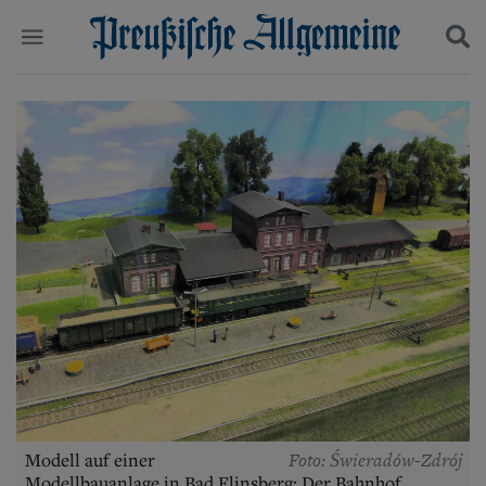
Politik
Suchen und finden
Kultur
Wirtschaft
Panorama
Gesellschaft
Leben
Geschichte
Ostpreußen
Pommern
Berlin-Brandenburg
Schlesien
Danzig und Westpreußen
Bücher
Start
Foto: Świeradów-Zdrój
Modell auf einer
Wer wir sind
Modellbauanlage in Bad Flinsberg: Der Bahnhof