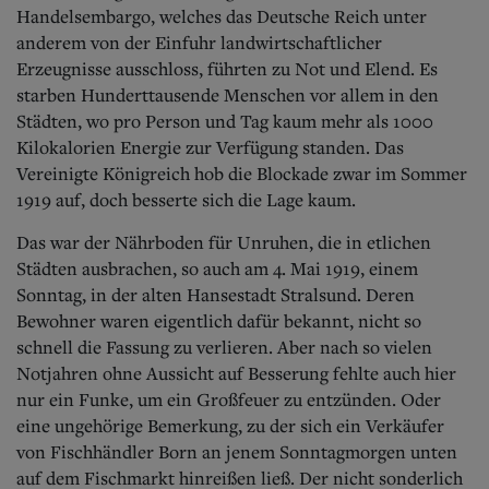
Aktuelle Ausgabe
Handelsembargo, welches das Deutsche Reich unter
Abonnenten-Login
anderem von der Einfuhr landwirtschaftlicher
Abonnent werden
Erzeugnisse ausschloss, führten zu Not und Elend. Es
Abo Prämien
starben Hunderttausende Menschen vor allem in den
Archiv
Mediadaten
Städten, wo pro Person und Tag kaum mehr als 1000
Kilokalorien Energie zur Verfügung standen. Das
Kontakt
Vereinigte Königreich hob die Blockade zwar im Sommer
Impressum
1919 auf, doch besserte sich die Lage kaum.
Datenschutz
Das war der Nährboden für Unruhen, die in etlichen
Städten ausbrachen, so auch am 4. Mai 1919, einem
Sonntag, in der alten Hansestadt Stralsund. Deren
Bewohner waren eigentlich dafür bekannt, nicht so
schnell die Fassung zu verlieren. Aber nach so vielen
Notjahren ohne Aussicht auf Besserung fehlte auch hier
nur ein Funke, um ein Großfeuer zu entzünden. Oder
eine ungehörige Bemerkung, zu der sich ein Verkäufer
von Fischhändler Born an jenem Sonntagmorgen unten
auf dem Fischmarkt hinreißen ließ. Der nicht sonderlich