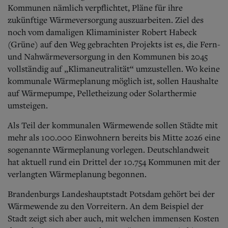
Aktuelle Ausgabe
Kommunen nämlich verpflichtet, Pläne für ihre
Abonnenten-Login
zukünftige Wärmeversorgung auszuarbeiten. Ziel des
Abonnent werden
noch vom damaligen Klimaminister Robert Habeck
Abo Prämien
(Grüne) auf den Weg gebrachten Projekts ist es, die Fern-
Archiv
Mediadaten
und Nahwärmeversorgung in den Kommunen bis 2045
vollständig auf „Klimaneutralität“ umzustellen. Wo keine
Kontakt
kommunale Wärmeplanung möglich ist, sollen Haushalte
Impressum
auf Wärmepumpe, Pelletheizung oder Solarthermie
Datenschutz
umsteigen.
Als Teil der kommunalen Wärmewende sollen Städte mit
mehr als 100.000 Einwohnern bereits bis Mitte 2026 eine
sogenannte Wärmeplanung vorlegen. Deutschlandweit
hat aktuell rund ein Drittel der 10.754 Kommunen mit der
verlangten Wärmeplanung begonnen.
Brandenburgs Landeshauptstadt Potsdam gehört bei der
Wärmewende zu den Vorreitern. An dem Beispiel der
Stadt zeigt sich aber auch, mit welchen immensen Kosten