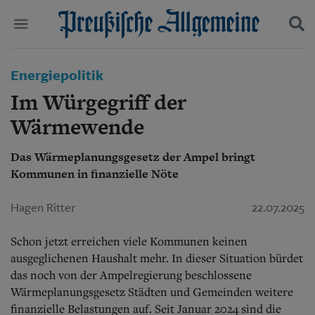
Politik
Energiepolitik
Suchen und finden
Kultur
Im Würgegriff der
Wirtschaft
Panorama
Wärmewende
Gesellschaft
Leben
Das Wärmeplanungsgesetz der Ampel bringt
Geschichte
Kommunen in finanzielle Nöte
Ostpreußen
Pommern
Hagen Ritter
22.07.2025
Berlin-Brandenburg
Schlesien
Schon jetzt erreichen viele Kommunen keinen
Danzig und Westpreußen
Bücher
ausgeglichenen Haushalt mehr. In dieser Situation bürdet
das noch von der Ampelregierung beschlossene
Start
Wärmeplanungsgesetz Städten und Gemeinden weitere
Wer wir sind
finanzielle Belastungen auf. Seit Januar 2024 sind die