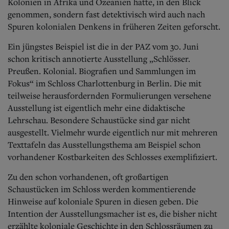
Aktuelle Ausgabe
Kolonien in Afrika und Ozeanien hatte, in den Blick
Abonnenten-Login
genommen, sondern fast detektivisch wird auch nach
Abonnent werden
Spuren kolonialen Denkens in früheren Zeiten geforscht.
Abo Prämien
Archiv
Ein jüngstes Beispiel ist die in der PAZ vom 30. Juni
Mediadaten
schon kritisch annotierte Ausstellung „Schlösser.
Preußen. Kolonial. Biografien und Sammlungen im
Kontakt
Fokus“ im Schloss Charlottenburg in Berlin. Die mit
Impressum
teilweise herausfordernden Formulierungen versehene
Datenschutz
Ausstellung ist eigentlich mehr eine didaktische
Lehrschau. Besondere Schaustücke sind gar nicht
ausgestellt. Vielmehr wurde eigentlich nur mit mehreren
Texttafeln das Ausstellungsthema am Beispiel schon
vorhandener Kostbarkeiten des Schlosses exemplifiziert.
Zu den schon vorhandenen, oft großartigen
Schaustücken im Schloss werden kommentierende
Hinweise auf koloniale Spuren in diesen geben. Die
Intention der Ausstellungsmacher ist es, die bisher nicht
erzählte koloniale Geschichte in den Schlossräumen zu