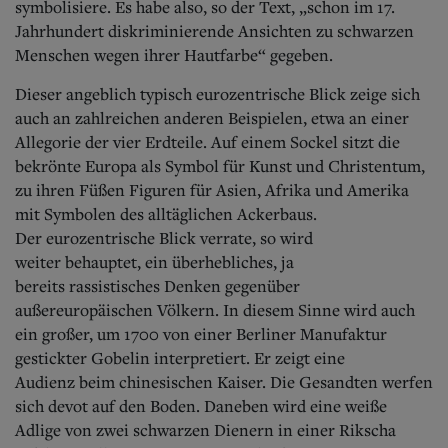
symbolisiere.
Es habe also, so der Text, „schon im
17.
Jahrhundert diskriminierende Ansichten
zu schwarzen
Menschen wegen ihrer
Hautfarbe“ gegeben.
Dieser angeblich typisch eurozentrische
Blick zeige sich
auch an zahlreichen
anderen Beispielen, etwa an einer
Allegorie
der vier Erdteile. Auf einem Sockel
sitzt die
bekrönte Europa als Symbol für
Kunst und Christentum,
zu ihren Füßen
Figuren für Asien, Afrika und Amerika
mit
Symbolen des alltäglichen Ackerbaus.
Der
eurozentrische Blick verrate, so wird
weiter
behauptet, ein überhebliches, ja
bereits
rassistisches Denken gegenüber
außereuropäischen
Völkern. In diesem Sinne
wird auch
ein großer, um 1700 von einer
Berliner Manufaktur
gestickter Gobelin
interpretiert. Er zeigt eine
Audienz
beim chinesischen Kaiser. Die Gesandten
werfen
sich devot auf den Boden. Daneben
wird eine weiße
Adlige von zwei
schwarzen Dienern in einer Rikscha