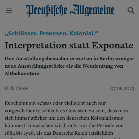
Politik
„Schlösser. Preussen. Kolonial.“
Suchen und finden
Kultur
Interpretation statt Exponate
Wirtschaft
Panorama
Den Ausstellungsbesucher erwarten in Berlin weniger
Gesellschaft
neue Ausstellungsstücke als die Neudeutung von
Leben
Geschichte
Altbekanntem
Ostpreußen
Pommern
Dirk Klose
07.08.2023
Berlin-Brandenburg
Schlesien
Es scheint ein echtes oder vielleicht auch nur
Danzig und Westpreußen
vorgeschobenes schlechtes Gewissen zu sein, dass man
Bücher
sich immer stärker um den deutschen Kolonialismus
kümmert. Inzwischen wird nicht nur die Periode von
Start
Wer wir sind
1884 bis 1918, als das Deutsche Reich tatsächlich