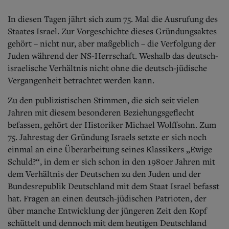
Aktuelle Ausgabe
Abonnenten-Login
In diesen Tagen jährt sich zum 75. Mal die Ausrufung des
Abonnent werden
Staates Israel. Zur Vorgeschichte dieses Gründungsaktes
Abo Prämien
gehört – nicht nur, aber maßgeblich – die Verfolgung der
Archiv
Juden während der NS-Herrschaft. Weshalb das deutsch-
Mediadaten
israelische Verhältnis nicht ohne die deutsch-jüdische
Kontakt
Vergangenheit betrachtet werden kann.
Impressum
Datenschutz
Zu den publizistischen Stimmen, die sich seit vielen
Jahren mit diesem besonderen Beziehungsgeflecht
befassen, gehört der Historiker Michael Wolffsohn. Zum
75. Jahrestag der Gründung Israels setzte er sich noch
einmal an eine Überarbeitung seines Klassikers „Ewige
Schuld?“, in dem er sich schon in den 1980er Jahren mit
dem Verhältnis der Deutschen zu den Juden und der
Bundesrepublik Deutschland mit dem Staat Israel befasst
hat. Fragen an einen deutsch-jüdischen Patrioten, der
über manche Entwicklung der jüngeren Zeit den Kopf
schüttelt und dennoch mit dem heutigen Deutschland