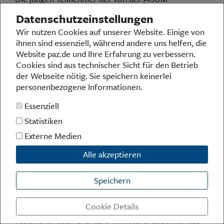
veranstalteten Ferienwoche erlebten...
Datenschutzeinstellungen
Wir nutzen Cookies auf unserer Website. Einige von
ihnen sind essenziell, während andere uns helfen, die
Anerkennungszahlung
Website paz.de und Ihre Erfahrung zu verbessern.
Cookies sind aus technischer Sicht für den Betrieb
Gefällt Ihnen die PAZ?
der Webseite nötig. Sie speichern keinerlei
Dann unterstützen Sie uns gern mit einer
personenbezogene Informationen.
Anerkennungszahlung
Essenziell
Statistiken
Externe Medien
Umfrage der Woche
Alle akzeptieren
Die Rente mit 63 wird derzeitkontrovers diskutiert.
Die Expertenkommission rät zur Abschaffung, was in
Speichern
der aktuellen Gesetzesvorlage der Bundesregierung
entsprechend berücksichtigt wurde. Linke und Grüne
Cookie Details
sind dagegen. Teile der SPD auch. Und nun
rebellieren auch drei CDU-Ministerpräsidenten aus