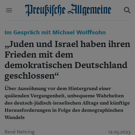
Politik
Im Gespräch mit Michael Wolffsohn
Suchen und finden
Kultur
„Juden und Israel haben ihren
Wirtschaft
Panorama
Frieden mit dem
Gesellschaft
demokratischen Deutschland
Leben
Geschichte
geschlossen“
Ostpreußen
Pommern
Über Aussöhnung vor dem Hintergrund einer
Berlin-Brandenburg
quälenden Vergangenheit, unbequeme Wahrheiten
Schlesien
des deutsch-jüdisch-israelischen Alltags und künftige
Danzig und Westpreußen
Herausforderungen in Folge des demographischen
Bücher
Wandels
Start
Wer wir sind
René Nehring
12.05.2023