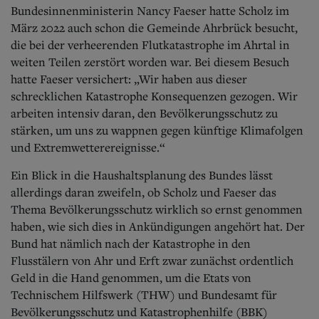
Aktuelle Ausgabe
Bundesinnenministerin Nancy Faeser hatte Scholz im
Abonnenten-Login
März 2022 auch schon die Gemeinde Ahrbrück besucht,
Abonnent werden
die bei der verheerenden Flutkatastrophe im Ahrtal in
Abo Prämien
weiten Teilen zerstört worden war. Bei diesem Besuch
Archiv
Mediadaten
hatte Faeser versichert: „Wir haben aus dieser
schrecklichen Katastrophe Konsequenzen gezogen. Wir
Kontakt
arbeiten intensiv daran, den Bevölkerungsschutz zu
Impressum
stärken, um uns zu wappnen gegen künftige Klimafolgen
Datenschutz
und Extremwetterereignisse.“
Ein Blick in die Haushaltsplanung des Bundes lässt
allerdings daran zweifeln, ob Scholz und Faeser das
Thema Bevölkerungsschutz wirklich so ernst genommen
haben, wie sich dies in Ankündigungen angehört hat.
Der
Bund hat nämlich nach der Katastrophe in den
Flusstälern von Ahr und Erft zwar zunächst ordentlich
Geld in die Hand genommen, um die Etats von
Technischem Hilfswerk (THW) und Bundesamt für
Bevölkerungsschutz und Katastrophenhilfe (BBK)