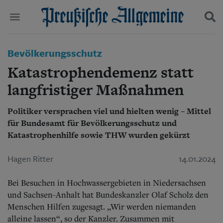
Politik
Bevölkerungsschutz
Suchen und finden
Kultur
Katastrophendemenz statt
Wirtschaft
Panorama
langfristiger Maßnahmen
Gesellschaft
Leben
Politiker versprachen viel und hielten wenig – Mittel
Geschichte
für Bundesamt für Bevölkerungsschutz und
Ostpreußen
Katastrophenhilfe sowie THW wurden gekürzt
Pommern
Berlin-Brandenburg
Hagen Ritter
14.01.2024
Schlesien
Danzig und Westpreußen
Bücher
Bei Besuchen in Hochwassergebieten in Niedersachsen
und Sachsen-Anhalt hat Bundeskanzler Olaf Scholz den
Start
Menschen Hilfen zugesagt. „Wir werden niemanden
Wer wir sind
alleine lassen“, so der Kanzler.
Zusammen mit