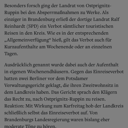
Aktuelle Ausgabe
Besonders forsch ging der Landrat von Ostprignitz-
Abonnenten-Login
Ruppin bei den Absperrmaßnahmen zu Werke. Als
Abonnent werden
Abo Prämien
einziger in Brandenburg erließ der dortige Landrat Ralf
Archiv
Reinhardt (SPD) ein Verbot sämtlicher touristischen
Mediadaten
Reisen in den Kreis. Wie es in der entsprechenden
„Allgemeinverfügung“ hieß, gilt das Verbot auch für
Kontakt
Kurzaufenthalte am Wochenende oder an einzelnen
Impressum
Tagen.
Datenschutz
Ausdrücklich genannt wurde dabei auch der Aufenthalt
in eigenen Wochenendhäusern. Gegen das Einreiseverbot
hatten zwei Berliner vor dem Potsdamer
Verwaltungsgericht geklagt, die ihren Zweitwohnsitz in
dem Landkreis haben. Das Gericht sprach den Klägern
das Recht zu, nach Ostprignitz-Ruppin zu reisen.
Reaktion: Mit Wirkung zum Karfreitag hob der Landkreis
schließlich selbst das Einreiseverbot auf. Von
Brandenburgs Landesregierung waren bislang eher
moderate Töne zu hören.