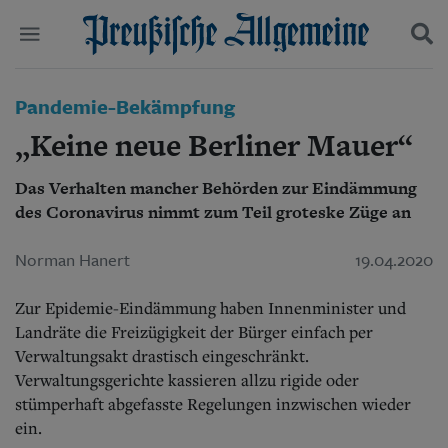
Politik
Pandemie-Bekämpfung
Suchen und finden
Kultur
„Keine neue Berliner Mauer“
Wirtschaft
Panorama
Das Verhalten mancher Behörden zur Eindämmung
Gesellschaft
des Coronavirus nimmt zum Teil groteske Züge an
Leben
Geschichte
Ostpreußen
Norman Hanert
19.04.2020
Pommern
Berlin-Brandenburg
Zur Epidemie-Eindämmung haben Innenminister und
Schlesien
Landräte die Freizügigkeit der Bürger einfach per
Danzig und Westpreußen
Verwaltungsakt drastisch eingeschränkt.
Bücher
Verwaltungsgerichte kassieren allzu rigide oder
stümperhaft abgefasste Regelungen inzwischen wieder
Start
Wer wir sind
ein.