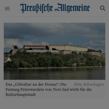
Politik
Suchen und finden
Kultur
Wirtschaft
Panorama
Gesellschaft
Leben
Geschichte
Ostpreußen
Pommern
Berlin-Brandenburg
Schlesien
Danzig und Westpreußen
Foto: Schnehagen
Das „Gibraltar an der Donau“: Die
Bücher
Festung Peterwardein von Novi Sad wirbt für die
Kulturhauptstadt
Start
Wer wir sind