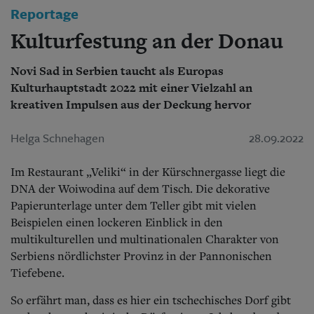
Aktuelle Ausgabe
Reportage
Abonnenten-Login
Abonnent werden
Kulturfestung an der Donau
Abo Prämien
Archiv
Novi Sad in Serbien taucht als Europas
Mediadaten
Kulturhauptstadt 2022 mit einer Vielzahl an
kreativen Impulsen aus der Deckung hervor
Kontakt
Impressum
Datenschutz
Helga Schnehagen
28.09.2022
Im Restaurant „Veliki“ in der Kürschnergasse liegt die
DNA der Woiwodina auf dem Tisch. Die dekorative
Papierunterlage unter dem Teller gibt mit vielen
Beispielen einen lockeren Einblick in den
multikulturellen und multinationalen Charakter von
Serbiens nördlichster Provinz in der Pannonischen
Tiefebene.
So erfährt man, dass es hier ein tschechisches Dorf gibt