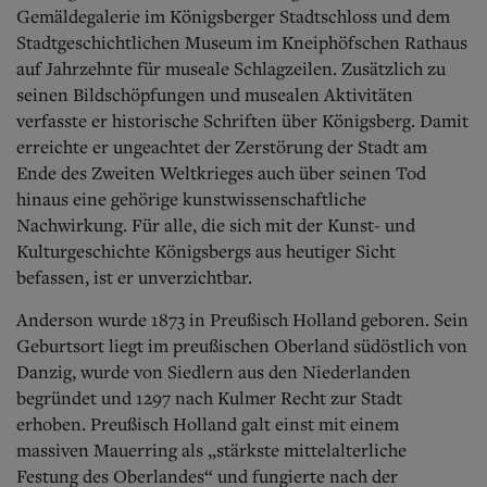
Aktuelle Ausgabe
Gemäldegalerie im Königsberger Stadtschloss und dem
Abonnenten-Login
Stadtgeschichtlichen Museum im Kneiphöfschen Rathaus
Abonnent werden
auf Jahrzehnte für museale Schlagzeilen. Zusätzlich zu
Abo Prämien
seinen Bildschöpfungen und musealen Aktivitäten
Archiv
Mediadaten
verfasste er historische Schriften über Königsberg. Damit
erreichte er ungeachtet der Zerstörung der Stadt am
Kontakt
Ende des Zweiten Weltkrieges auch über seinen Tod
Impressum
hinaus eine gehörige kunstwissenschaftliche
Datenschutz
Nachwirkung. Für alle, die sich mit der Kunst- und
Kulturgeschichte Königsbergs aus heutiger Sicht
befassen, ist er unverzichtbar.
Anderson wurde 1873 in Preußisch Holland geboren. Sein
Geburtsort liegt im preußischen Oberland südöstlich von
Danzig, wurde von Siedlern aus den Niederlanden
begründet und 1297 nach Kulmer Recht zur Stadt
erhoben.
Preußisch Holland galt einst mit einem
massiven Mauerring als „stärkste mittelalterliche
Festung des Oberlandes“ und fungierte nach der