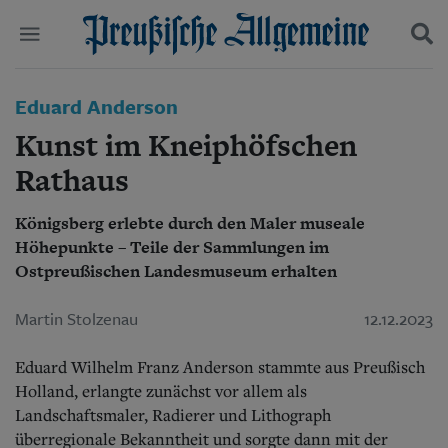
Politik
Eduard Anderson
Suchen und finden
Kultur
Kunst im Kneiphöfschen
Wirtschaft
Panorama
Rathaus
Gesellschaft
Leben
Königsberg erlebte durch den Maler museale
Geschichte
Höhepunkte – Teile der Sammlungen im
Ostpreußen
Ostpreußischen Landesmuseum erhalten
Pommern
Berlin-Brandenburg
Martin Stolzenau
12.12.2023
Schlesien
Danzig und Westpreußen
Bücher
Eduard Wilhelm Franz Anderson stammte aus Preußisch
Holland, erlangte zunächst vor allem als
Start
Landschaftsmaler, Radierer und Lithograph
Wer wir sind
überregionale Bekanntheit und sorgte dann mit der