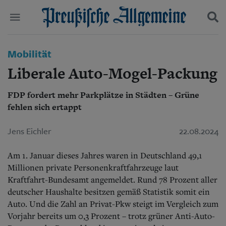
Politik
Mobilität
Suchen und finden
Kultur
Liberale Auto-Mogel-Packung
Wirtschaft
Panorama
FDP fordert mehr Parkplätze in Städten – Grüne
Gesellschaft
fehlen sich ertappt
Leben
Geschichte
Ostpreußen
Jens Eichler
22.08.2024
Pommern
Berlin-Brandenburg
Am 1. Januar dieses Jahres waren in Deutschland 49,1
Schlesien
Millionen private Personenkraftfahrzeuge laut
Danzig und Westpreußen
Kraftfahrt-Bundesamt angemeldet. Rund 78 Prozent aller
Bücher
deutscher Haushalte besitzen gemäß Statistik somit ein
Auto. Und die Zahl an Privat-Pkw steigt im Vergleich zum
Start
Wer wir sind
Vorjahr bereits um 0,3 Prozent – trotz grüner Anti-Auto-