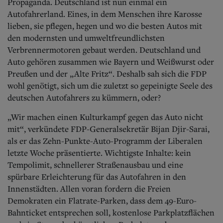
Aktuelle Ausgabe
Propaganda. Deutschland ist nun einmal ein
Abonnenten-Login
Autofahrerland. Eines, in dem Menschen ihre Karosse
Abonnent werden
lieben, sie pflegen, hegen und wo die besten Autos mit
Abo Prämien
den modernsten und umweltfreundlichsten
Archiv
Verbrennermotoren gebaut werden. Deutschland und
Mediadaten
Auto gehören zusammen wie Bayern und Weißwurst oder
Preußen und der „Alte Fritz“. Deshalb sah sich die FDP
Kontakt
Impressum
wohl genötigt, sich um die zuletzt so gepeinigte Seele des
Datenschutz
deutschen Autofahrers zu kümmern, oder?
„Wir machen einen Kulturkampf gegen das Auto nicht
mit“, verkündete FDP-Generalsekretär Bijan Djir-Sarai,
als er das Zehn-Punkte-Auto-Programm der Liberalen
letzte Woche präsentierte. Wichtigste Inhalte: kein
Tempolimit, schnellerer Straßenausbau und eine
spürbare Erleichterung für das Autofahren in den
Innenstädten. Allen voran fordern die Freien
Demokraten ein Flatrate-Parken, dass dem 49-Euro-
Bahnticket entsprechen soll, kostenlose Parkplatzflächen