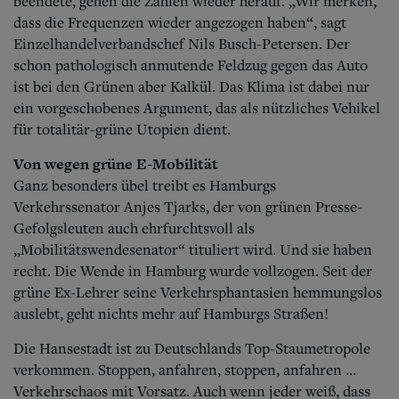
beendete, gehen die Zahlen wieder herauf. „Wir merken,
dass die Frequenzen wieder angezogen haben“, sagt
Einzelhandelverbandschef Nils Busch-Petersen. Der
schon pathologisch anmutende Feldzug gegen das Auto
ist bei den Grünen aber Kalkül. Das Klima ist dabei nur
ein vorgeschobenes Argument, das als nützliches Vehikel
für totalitär-grüne Utopien dient.
Von wegen grüne E-Mobilität
Ganz besonders übel treibt es Hamburgs
Verkehrssenator Anjes Tjarks, der von grünen Presse-
Gefolgsleuten auch ehrfurchtsvoll als
„Mobilitätswendesenator“ tituliert wird. Und sie haben
recht. Die Wende in Hamburg wurde vollzogen. Seit der
grüne Ex-Lehrer seine Verkehrsphantasien hemmungslos
auslebt, geht nichts mehr auf Hamburgs Straßen!
Die Hansestadt ist zu Deutschlands Top-Staumetropole
verkommen. Stoppen, anfahren, stoppen, anfahren ...
Verkehrschaos mit Vorsatz. Auch wenn jeder weiß, dass