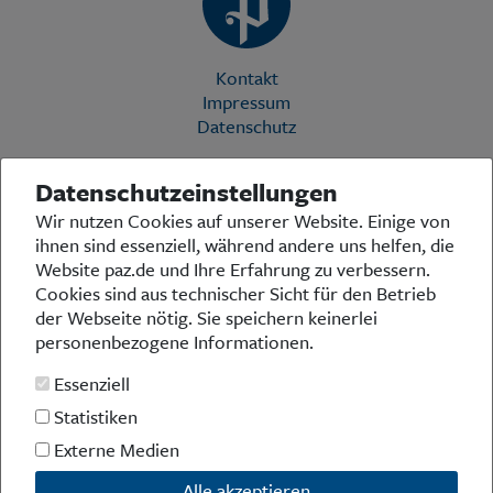
Kontakt
Impressum
Datenschutz
Datenschutzeinstellungen
Die Preußische Allgemeine Zeitung (PAZ) ist eine einzigartige Stimme
Wir nutzen Cookies auf unserer Website. Einige von
in der deutschen Medienlandschaft. Woche für Woche berichtet sie
ihnen sind essenziell, während andere uns helfen, die
über das aktuelle Zeitgeschehen in Politik, Kultur und Wirtschaft und
bezieht zu den grundlegenden Entwicklungen unserer Gesellschaft
Website paz.de und Ihre Erfahrung zu verbessern.
Stellung. In ihrer Arbeit fühlt sich die Redaktion dem traditionellen
Cookies sind aus technischer Sicht für den Betrieb
preußischen Wertekanon verpflichtet: Das alte Preußen stand und
der Webseite nötig. Sie speichern keinerlei
steht für religiöse und weltanschauliche Toleranz, für Heimatliebe
personenbezogene Informationen.
und Weltoffenheit, für Rechtstaatlichkeit und intellektuelle
Redlichkeit sowie nicht zuletzt für ein von der Vernunft geleitetes
Essenziell
Handeln in allen Bereichen der Gesellschaft. In diesem Sinne pflegt
die PAZ eine offene Debattenkultur, die gleichermaßen den eigenen
Statistiken
Standpunkt mit Leidenschaft vertritt wie sie die Meinung von
Externe Medien
Andersdenkenden achtet – und diese auch zu Wort kommen lässt.
Jenseits des Tagesgeschehens fühlt sich die PAZ der Erinnerung an
Alle akzeptieren