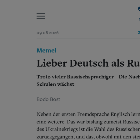
P
09.08.2026
Z
Start
Memel
Suchen und finden
Wer wir sind
Lieber Deutsch als Ru
Aktuelle Ausgabe
Abonnenten-Login
Trotz vieler Russischsprachiger – Die Nac
Abonnent werden
Abo Prämien
Schulen wächst
Archiv
Mediadaten
Bodo Bost
Neben der ersten Fremdsprache Englisch lerne
eine weitere. Das war bislang zumeist Russis
des Ukrainekriegs ist die Wahl des Russische
zurückgegangen, und das, obwohl mit den ste