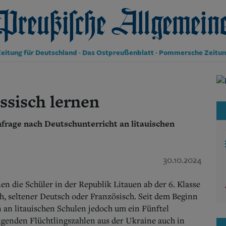
reußische Allgemeine Zeitung
eitung für Deutschland · Das Ostpreußenblatt · Pommersche Zeitu
Politik
Kultur
ssisch lernen
Wirtschaft
Panorama
hfrage nach Deutschunterricht an litauischen
Gesellschaft
Leben
Geschichte
Ostpreußen
30.10.2024
Pommern
Berlin-Brandenburg
n die Schüler in der Republik Litauen ab der 6. Klasse
Schlesien
ch, seltener Deutsch oder Französisch. Seit dem Beginn
Danzig und Westpreußen
n an litauischen Schulen jedoch um ein Fünftel
Bücher
igenden Flüchtlingszahlen aus der Ukraine auch in