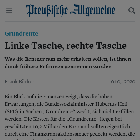
Politik
Grundrente
Suchen und finden
Kultur
Linke Tasche, rechte Tasche
Wirtschaft
Panorama
Was die Rentner nun mehr erhalten sollen, ist ihnen
Gesellschaft
durch frühere Reformen genommen worden
Leben
Geschichte
Ostpreußen
Frank Bücker
01.05.2020
Pommern
Berlin-Brandenburg
Ein Blick auf die Finanzen zeigt, dass die hohen
Schlesien
Erwartungen, die Bundessozialminister Hubertus Heil
Danzig und Westpreußen
(SPD) in Sachen „Grundrente“ weckt, sich nicht erfüllen
Bücher
werden. Die Kosten für die „Grundrente“ liegen bei
geschätzten 10,2 Milliarden Euro und sollten eigentlich
Start
Wer wir sind
durch eine Finanztransaktionssteuer gedeckt werden, die