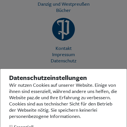
Danzig und Westpreußen
Bücher
Kontakt
Impressum
Datenschutz
Datenschutzeinstellungen
Die Preußische Allgemeine Zeitung (PAZ) ist eine einzigartige Stimme
Wir nutzen Cookies auf unserer Website. Einige von
in der deutschen Medienlandschaft. Woche für Woche berichtet sie
ihnen sind essenziell, während andere uns helfen, die
über das aktuelle Zeitgeschehen in Politik, Kultur und Wirtschaft und
bezieht zu den grundlegenden Entwicklungen unserer Gesellschaft
Website paz.de und Ihre Erfahrung zu verbessern.
Stellung. In ihrer Arbeit fühlt sich die Redaktion dem traditionellen
Cookies sind aus technischer Sicht für den Betrieb
preußischen Wertekanon verpflichtet: Das alte Preußen stand und
der Webseite nötig. Sie speichern keinerlei
steht für religiöse und weltanschauliche Toleranz, für Heimatliebe
personenbezogene Informationen.
und Weltoffenheit, für Rechtstaatlichkeit und intellektuelle
Redlichkeit sowie nicht zuletzt für ein von der Vernunft geleitetes
Essenziell