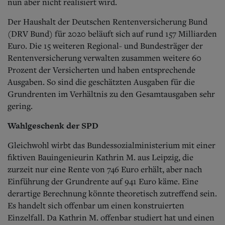
Aktuelle Ausgabe
nun aber nicht realisiert wird.
Abonnenten-Login
Der Haushalt der Deutschen Rentenversicherung Bund
Abonnent werden
Abo Prämien
(DRV Bund) für 2020 beläuft sich auf rund 157 Milliarden
Archiv
Euro. Die 15 weiteren Regional- und Bundesträger der
Mediadaten
Rentenversicherung verwalten zusammen weitere 60
Prozent der Versicherten und haben entsprechende
Kontakt
Ausgaben. So sind die geschätzten Ausgaben für die
Impressum
Grundrenten im Verhältnis zu den Gesamtausgaben sehr
Datenschutz
gering.
Wahlgeschenk der SPD
Gleichwohl wirbt das Bundessozialministerium mit einer
fiktiven Bauingenieurin Kathrin M. aus Leipzig, die
zurzeit nur eine Rente von 746 Euro erhält, aber nach
Einführung der Grundrente auf 941 Euro käme. Eine
derartige Berechnung könnte theoretisch zutreffend sein.
Es handelt sich offenbar um einen konstruierten
Einzelfall. Da Kathrin M. offenbar studiert hat und einen