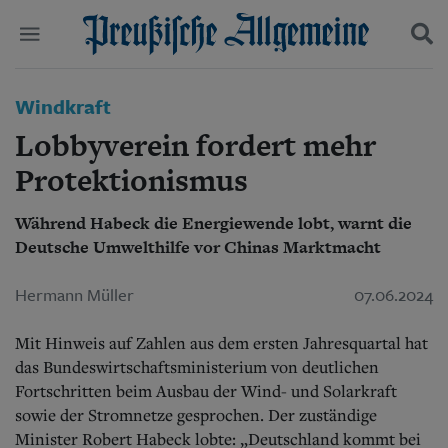
Politik
Windkraft
Suchen und finden
Kultur
Lobbyverein fordert mehr
Wirtschaft
Panorama
Protektionismus
Gesellschaft
Leben
Während Habeck die Energiewende lobt, warnt die
Geschichte
Deutsche Umwelthilfe vor Chinas Marktmacht
Ostpreußen
Pommern
Hermann Müller
07.06.2024
Berlin-Brandenburg
Schlesien
Mit Hinweis auf Zahlen aus dem ersten Jahresquartal hat
Danzig und Westpreußen
Bücher
das Bundeswirtschaftsministerium von deutlichen
Fortschritten beim Ausbau der Wind- und Solarkraft
Start
sowie der Stromnetze gesprochen. Der zuständige
Wer wir sind
Minister Robert Habeck lobte: „Deutschland kommt bei