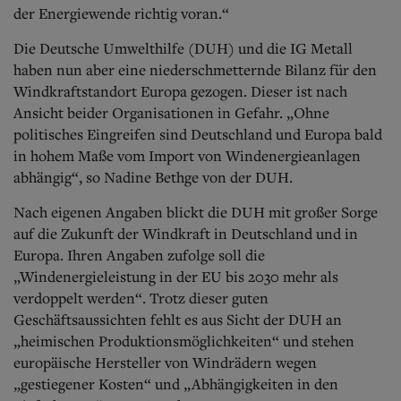
Aktuelle Ausgabe
der Energiewende richtig voran.“
Abonnenten-Login
Abonnent werden
Die Deutsche Umwelthilfe (DUH) und die IG Metall
Abo Prämien
haben nun aber eine niederschmetternde Bilanz für den
Archiv
Windkraftstandort Europa gezogen. Dieser ist nach
Mediadaten
Ansicht beider Organisationen in Gefahr. „Ohne
Kontakt
politisches Eingreifen sind Deutschland und Europa bald
Impressum
in hohem Maße vom Import von Windenergieanlagen
Datenschutz
abhängig“, so Nadine Bethge von der DUH.
Nach eigenen Angaben blickt die DUH mit großer Sorge
auf die Zukunft der Windkraft in Deutschland und in
Europa. Ihren Angaben zufolge soll die
„Windenergieleistung in der EU bis 2030 mehr als
verdoppelt werden“. Trotz dieser guten
Geschäftsaussichten fehlt es aus Sicht der DUH an
„heimischen Produktionsmöglichkeiten“ und stehen
europäische Hersteller von Windrädern wegen
„gestiegener Kosten“ und „Abhängigkeiten in den