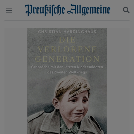
Politik
Suchen und finden
Kultur
Wirtschaft
Panorama
Gesellschaft
Leben
Geschichte
Ostpreußen
Pommern
Berlin-Brandenburg
Schlesien
Danzig und Westpreußen
Bücher
Start
Wer wir sind