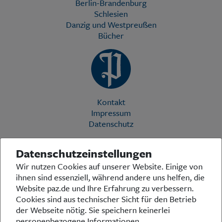
Berlin-Brandenburg
Schlesien
Danzig und Westpreußen
Bücher
Kontakt
Impressum
Datenschutz
Datenschutzeinstellungen
Die Preußische Allgemeine Zeitung (PAZ) ist eine einzigartige Stimme
Wir nutzen Cookies auf unserer Website. Einige von
in der deutschen Medienlandschaft. Woche für Woche berichtet sie
ihnen sind essenziell, während andere uns helfen, die
über das aktuelle Zeitgeschehen in Politik, Kultur und Wirtschaft und
bezieht zu den grundlegenden Entwicklungen unserer Gesellschaft
Website paz.de und Ihre Erfahrung zu verbessern.
Stellung. In ihrer Arbeit fühlt sich die Redaktion dem traditionellen
Cookies sind aus technischer Sicht für den Betrieb
preußischen Wertekanon verpflichtet: Das alte Preußen stand und
der Webseite nötig. Sie speichern keinerlei
steht für religiöse und weltanschauliche Toleranz, für Heimatliebe
personenbezogene Informationen.