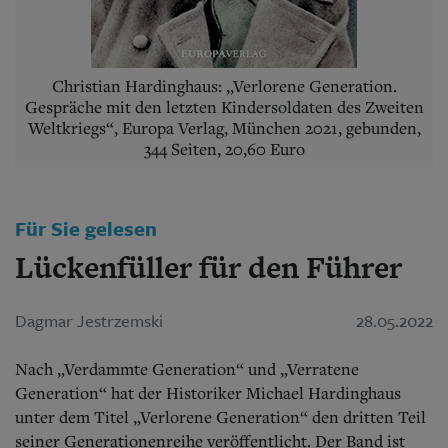
Aktuelle Ausgabe
Abonnenten-Login
Abonnent werden
Abo Prämien
Christian Hardinghaus: „Verlorene Generation.
Archiv
Gespräche mit den letzten Kindersoldaten des Zweiten
Mediadaten
Weltkriegs“, Europa Verlag, München 2021, gebunden,
Kontakt
344 Seiten, 20,60 Euro
Impressum
Datenschutz
Für Sie gelesen
Lückenfüller für den Führer
Dagmar Jestrzemski
28.05.2022
Nach „Verdammte Generation“ und „Verratene
Generation“ hat der Historiker Michael Hardinghaus
unter dem Titel „Verlorene Generation“ den dritten Teil
seiner Generationenreihe veröffentlicht. Der Band ist