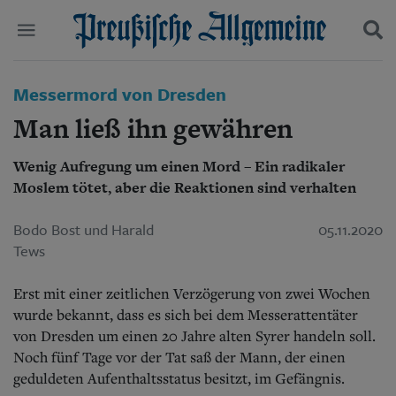
Politik
Messermord von Dresden
Suchen und finden
Kultur
Man ließ ihn gewähren
Wirtschaft
Panorama
Wenig Aufregung um einen Mord – Ein radikaler
Gesellschaft
Moslem tötet, aber die Reaktionen sind verhalten
Leben
Geschichte
Ostpreußen
Bodo Bost und Harald
05.11.2020
Pommern
Tews
Berlin-Brandenburg
Schlesien
Erst mit einer zeitlichen Verzögerung von zwei Wochen
Danzig und Westpreußen
wurde bekannt, dass es sich bei dem Messerattentäter
Bücher
von Dresden um einen 20 Jahre alten Syrer handeln soll.
Noch fünf Tage vor der Tat saß der Mann, der einen
Start
Wer wir sind
geduldeten Aufenthaltsstatus besitzt, im Gefängnis.