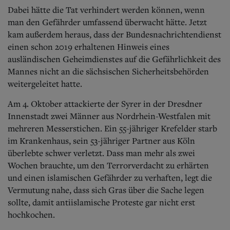
Aktuelle Ausgabe
Dabei hätte die Tat verhindert werden können, wenn
Abonnenten-Login
man den Gefährder umfassend überwacht hätte. Jetzt
Abonnent werden
Abo Prämien
kam außerdem heraus, dass der Bundesnachrichtendienst
Archiv
einen schon 2019 erhaltenen Hinweis eines
Mediadaten
ausländischen Geheimdienstes auf die Gefährlichkeit des
Mannes nicht an die sächsischen Sicherheitsbehörden
Kontakt
weitergeleitet hatte.
Impressum
Datenschutz
Am 4. Oktober attackierte der Syrer in der Dresdner
Innenstadt zwei Männer aus Nordrhein-Westfalen mit
mehreren Messerstichen. Ein 55-jähriger Krefelder starb
im Krankenhaus, sein 53-jähriger Partner aus Köln
überlebte schwer verletzt. Dass man mehr als zwei
Wochen brauchte, um den Terrorverdacht zu erhärten
und einen islamischen Gefährder zu verhaften, legt die
Vermutung nahe, dass sich Gras über die Sache legen
sollte, damit antiislamische Proteste gar nicht erst
hochkochen.