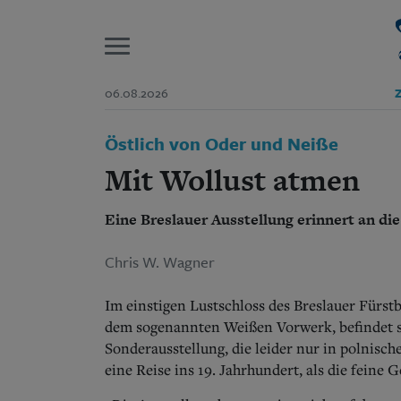
P
06.08.2026
Z
Start
Östlich von Oder und Neiße
Suchen und finden
Wer wir sind
Mit Wollust atmen
Aktuelle Ausgabe
Abonnenten-Login
Eine Breslauer Ausstellung erinnert an di
Abonnent werden
Abo Prämien
Archiv
Chris W. Wagner
Mediadaten
Im einstigen Lustschloss des Breslauer Fürst
dem sogenannten Weißen Vorwerk, befindet s
Sonderausstellung, die leider nur in polnisch
eine Reise ins 19. Jahrhundert, als die feine