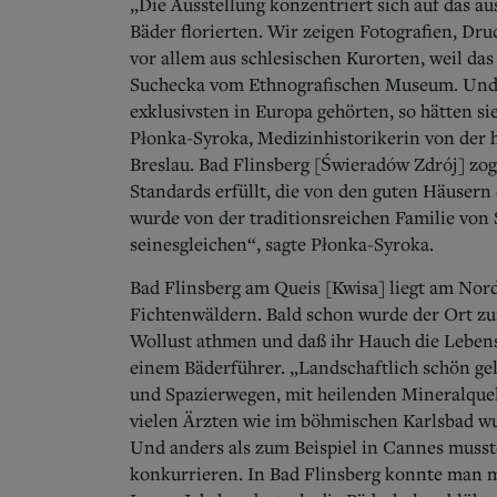
„Die Ausstellung konzentriert sich auf das au
Bäder florierten. Wir zeigen Fotografien, Druc
vor allem aus schlesischen Kurorten, weil das
Suchecka vom Ethnografischen Museum. Und a
exklusivsten in Europa gehörten, so hätten s
Płonka-Syroka, Medizinhistorikerin von der 
Breslau. Bad Flinsberg [Świeradów Zdrój] zog
Standards erfüllt, die von den guten Häusern
wurde von der traditionsreichen Familie von 
seinesgleichen“, sagte Płonka-Syroka.
Bad Flinsberg am Queis [Kwisa] liegt am Nor
Fichtenwäldern. Bald schon wurde der Ort zu
Wollust athmen und daß ihr Hauch die Lebensg
einem Bäderführer. „Landschaftlich schön g
und Spazierwegen, mit heilenden Mineralquel
vielen Ärzten wie im böhmischen Karlsbad w
Und anders als zum Beispiel in Cannes muss
konkurrieren. In Bad Flinsberg konnte man me