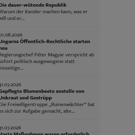
Die dauer-wütende Republik
Warum der Kanzler machen kann, was er
will und er...
01.08.2026
Ungarns Öffentlich-Rechtliche starten
neu
Regierungschef Péter Magyar verspricht ab
sofort politisch ausgewogene statt
einseitige...
31.07.2026
Gepflegte Blumenbeete anstelle von
Unkraut und Gestrüpp
Die Freiwilligentruppe „Ruinenwächter“ hat
es sich zur Aufgabe gemacht, alte...
31.07.2026
Harte Maßnahmen waren erforderlich