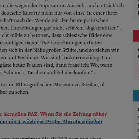
en, die wegen der imposanten Aussicht auch tatsächlich
 deutsche Kurorte nicht nur von einst. In einer ihrer
dschaft nach der Wende mit den heute polnischen
chen Einrichtungen gar nicht schlecht abgeschnitten“,
nicht müde zu betonen, dass schlesische Bäder eine
rkanlagen haben. Die Einrichtungen erfüllen
en sich in der Nähe großer Städte, und so ziehen wir
den und Berlin an. Wir sind konkurrenzfähig. Und
gäste heute Frauen sind, dann frage ich: Wo, wenn
er, Schmuck, Taschen und Schuhe kaufen?“.
tur im Ethnografischen Museum zu Breslau, ul.
mber zu sehen.
der aktuellen PAZ. Wenn Sie die Zeitung näher
.
hier ein 4-wöchiges Probe-Abo abschließen
 Dann unterstützen Sie die PAZ gern mit einer