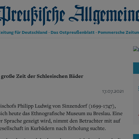
reußische Allgemeine Zeitung
eitung für Deutschland · Das Ostpreußenblatt · Pommersche Zeitu
Politik
Kultur
Wirtschaft
Panorama
e große Zeit der Schlesischen Bäder
Gesellschaft
Leben
Geschichte
17.07.2021
Ostpreußen
Pommern
bischofs Philipp Ludwig von Sinzendorf (1699-1747),
Berlin-Brandenburg
ich heute das Ethnografische Museum zu Breslau. Eine
Schlesien
er Sprache gezeigt wird, nimmt den Betrachter mit auf
Danzig und Westpreußen
 Gesellschaft in Kurbädern nach Erholung suchte.
Bücher