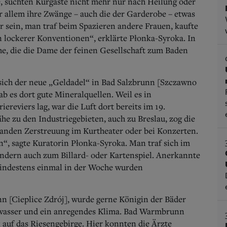
te, suchten Kurgäste nicht mehr nur nach Heilung oder
r allem ihre Zwänge – auch die der Garderobe – etwas
er sein, man traf beim Spazieren andere Frauen, kaufte
en lockerer Konventionen“, erklärte Płonka-Syroka. In
e, die die Dame der feinen Gesellschaft zum Baden
 sich der neue „Geldadel“ in Bad Salzbrunn [Szczawno
b es dort gute Mineralquellen. Weil es in
reviers lag, war die Luft dort bereits im 19.
ähe zu den Industriegebieten, auch zu Breslau, zog die
fanden Zerstreuung im Kurtheater oder bei Konzerten.
“, sagte Kuratorin Płonka-Syroka. Man traf sich im
ondern auch zum Billard- oder Kartenspiel. Anerkannte
mindestens einmal in der Woche wurden
n [Cieplice Zdrój], wurde gerne Königin der Bäder
alwasser und ein anregendes Klima. Bad Warmbrunn
 auf das Riesengebirge. Hier konnten die Ärzte