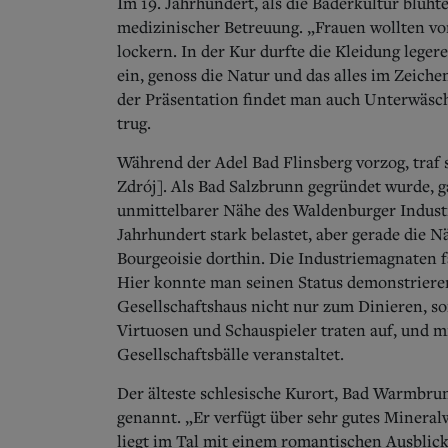
Im 19. Jahrhundert, als die Bäderkultur blüh
medizinischer Betreuung. „Frauen wollten vo
lockern. In der Kur durfte die Kleidung leger
ein, genoss die Natur und das alles im Zeich
der Präsentation findet man auch Unterwäsch
trug.
Während der Adel Bad Flinsberg vorzog, traf
Zdrój]. Als Bad Salzbrunn gegründet wurde, ga
unmittelbarer Nähe des Waldenburger Industrie
Jahrhundert stark belastet, aber gerade die N
Bourgeoisie dorthin. Die Industriemagnaten 
Hier konnte man seinen Status demonstrieren
Gesellschaftshaus nicht nur zum Dinieren, s
Virtuosen und Schauspieler traten auf, und 
Gesellschaftsbälle veranstaltet.
Der älteste schlesische Kurort, Bad Warmbrun
genannt. „Er verfügt über sehr gutes Miner
liegt im Tal mit einem romantischen Ausblick