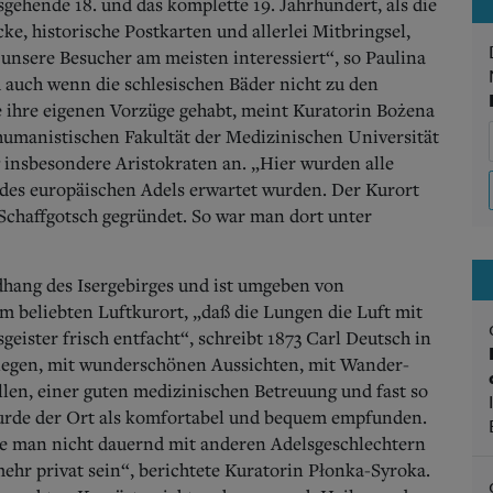
sgehende 18. und das komplette 19. Jahrhundert, als die
ke, historische Postkarten und allerlei Mitbringsel,
 unsere Besucher am meisten interessiert“, so Paulina
uch wenn die schlesischen Bäder nicht zu den
ie ihre eigenen Vorzüge gehabt, meint Kuratorin Bożena
humanistischen Fakultät der Medizinischen Universität
 insbesondere Aristokraten an. „Hier wurden alle
 des europäischen Adels erwartet wurden. Der Kurort
Schaffgotsch gegründet. So war man dort unter
dhang des Isergebirges und ist umgeben von
m beliebten Luftkurort, „daß die Lungen die Luft mit
eister frisch entfacht“, schreibt 1873 Carl Deutsch in
elegen, mit wunderschönen Aussichten, mit Wander-
len, einer guten medizinischen Betreuung und fast so
urde der Ort als komfortabel und bequem empfunden.
te man nicht dauernd mit anderen Adelsgeschlechtern
hr privat sein“, berichtete Kuratorin Płonka-Syroka.