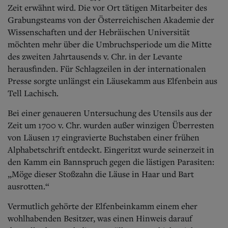
Aktuelle Ausgabe
Zeit erwähnt wird.
Die vor Ort tätigen Mitarbeiter des
Abonnenten-Login
Grabungsteams von der Österreichischen Akademie der
Abonnent werden
Wissenschaften und der Hebräischen Universität
Abo Prämien
möchten mehr über die Umbruchsperiode um die Mitte
Archiv
Mediadaten
des zweiten Jahrtausends v. Chr. in der Levante
herausfinden. Für Schlagzeilen in der internationalen
Kontakt
Presse sorgte unlängst ein Läusekamm aus Elfenbein aus
Impressum
Tell Lachisch.
Datenschutz
Bei einer genaueren Untersuchung des Utensils aus der
Zeit um 1700 v. Chr. wurden außer winzigen Überresten
von Läusen 17 eingravierte Buchstaben einer frühen
Alphabetschrift entdeckt. Eingeritzt wurde seinerzeit in
den Kamm ein Bannspruch gegen die lästigen Parasiten:
„Möge dieser Stoßzahn die Läuse in Haar und Bart
ausrotten.“
Vermutlich gehörte der Elfenbeinkamm einem eher
wohlhabenden Besitzer, was einen Hinweis darauf