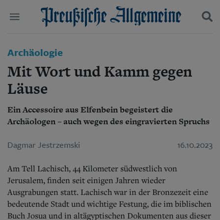
Politik
Archäologie
Suchen und finden
Kultur
Mit Wort und Kamm gegen
Wirtschaft
Panorama
Läuse
Gesellschaft
Leben
Ein Accessoire aus Elfenbein begeistert die
Geschichte
Archäologen – auch wegen des eingravierten Spruchs
Ostpreußen
Pommern
Dagmar Jestrzemski
16.10.2023
Berlin-Brandenburg
Schlesien
Am Tell Lachisch, 44 Kilometer südwestlich von
Danzig und Westpreußen
Bücher
Jerusalem, finden seit einigen Jahren wieder
Ausgrabungen statt. Lachisch war in der Bronzezeit eine
Start
bedeutende Stadt und wichtige Festung, die im biblischen
Wer wir sind
Buch Josua und in altägyptischen Dokumenten aus dieser