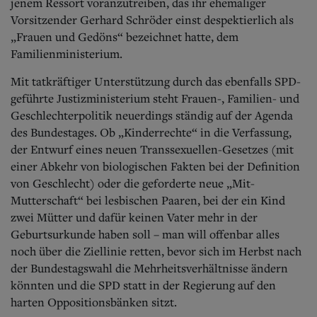
Aktuelle Ausgabe
jenem Ressort voranzutreiben, das ihr ehemaliger
Abonnenten-Login
Vorsitzender Gerhard Schröder einst despektierlich als
Abonnent werden
„Frauen und Gedöns“ bezeichnet hatte, dem
Abo Prämien
Familienministerium.
Archiv
Mediadaten
Mit tatkräftiger Unterstützung durch das ebenfalls SPD-
geführte Justizministerium steht Frauen-, Familien- und
Kontakt
Geschlechterpolitik neuerdings ständig auf der Agenda
Impressum
des Bundestages. Ob „Kinderrechte“ in die Verfassung,
Datenschutz
der Entwurf eines neuen Transsexuellen-Gesetzes (mit
einer Abkehr von biologischen Fakten bei der Definition
von Geschlecht) oder die geforderte neue „Mit-
Mutterschaft“ bei lesbischen Paaren, bei der ein Kind
zwei Mütter und dafür keinen Vater mehr in der
Geburtsurkunde haben soll – man will offenbar alles
noch über die Ziellinie retten, bevor sich im Herbst nach
der Bundestagswahl die Mehrheitsverhältnisse ändern
könnten und die SPD statt in der Regierung auf den
harten Oppositionsbänken sitzt.