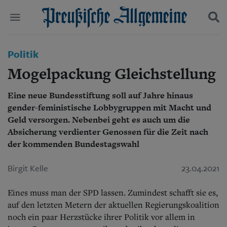
Politik
Politik
Suchen und finden
Kultur
Mogelpackung Gleichstellung
Wirtschaft
Panorama
Eine neue Bundesstiftung soll auf Jahre hinaus
Gesellschaft
gender-feministische Lobbygruppen mit Macht und
Leben
Geschichte
Geld versorgen. Nebenbei geht es auch um die
Ostpreußen
Absicherung verdienter Genossen für die Zeit nach
Pommern
der kommenden Bundestagswahl
Berlin-Brandenburg
Schlesien
Birgit Kelle
23.04.2021
Danzig und Westpreußen
Bücher
Eines muss man der SPD lassen. Zumindest schafft sie es,
auf den letzten Metern der aktuellen Regierungskoalition
Start
Wer wir sind
noch ein paar Herzstücke ihrer Politik vor allem in