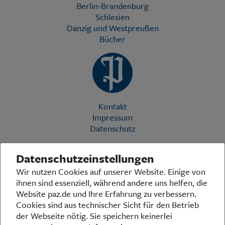
Berlin-Brandenburg
Schlesien
Danzig und Westpreußen
Bücher
Kontakt
Impressum
Datenschutz
Datenschutzeinstellungen
Die Preußische Allgemeine Zeitung (PAZ) ist eine einzigartige Stimme
Wir nutzen Cookies auf unserer Website. Einige von
in der deutschen Medienlandschaft. Woche für Woche berichtet sie
ihnen sind essenziell, während andere uns helfen, die
über das aktuelle Zeitgeschehen in Politik, Kultur und Wirtschaft und
bezieht zu den grundlegenden Entwicklungen unserer Gesellschaft
Website paz.de und Ihre Erfahrung zu verbessern.
Stellung. In ihrer Arbeit fühlt sich die Redaktion dem traditionellen
Cookies sind aus technischer Sicht für den Betrieb
preußischen Wertekanon verpflichtet: Das alte Preußen stand und
der Webseite nötig. Sie speichern keinerlei
steht für religiöse und weltanschauliche Toleranz, für Heimatliebe