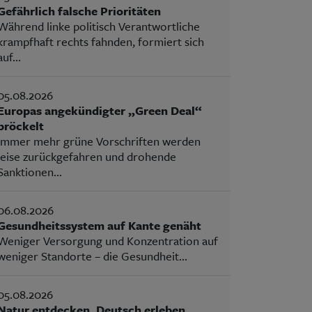
Gefährlich falsche Prioritäten
Während linke politisch Verantwortliche
krampfhaft rechts fahnden, formiert sich
auf...
05.08.2026
Europas angekündigter „Green Deal“
bröckelt
Immer mehr grüne Vorschriften werden
leise zurückgefahren und drohende
Sanktionen...
06.08.2026
Gesundheitssystem auf Kante genäht
Weniger Versorgung und Konzentration auf
weniger Standorte – die Gesundheit...
05.08.2026
Natur entdecken, Deutsch erleben