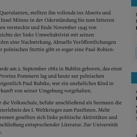
 Querulanten, stellten ihn vollends ins Abseits und
er Insel Mönne in der Odermündung bis zum bitteren
uden versteckte und Ende November 1945 von
ichte der linke Umweltaktivist mit seinen
Polen eine Nachwirkung. Aktuelle Veröffentlichungen
polnischen Stettin gibt es sogar eine Paul-Robien-
de am 2. September 1882 in Bub­litz geboren, das einst
 Provinz Pommern lag und heute zur polnischen
gentlich Paul Ruhtke, war ein uneheliches Kind in
rkunft von seiner Umgebung vorgehalten.
ur die Volksschule, befuhr anschließend als Seemann die
erlebnis des I. Weltkrieges zum Pazifisten. Mehr
essen gesellten sich linke politische Aktivitäten und
schließung entsprechender Literatur. Zur Universität
.