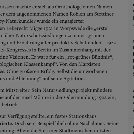
nissen machte er sich als Ornithologe einen Namen
unter dem angenommenen Namen Robien am Stettiner
y-Naturkundler wurde ein engagierter
en Leberecht Migge 1921 in Worpswede die „erste
um über Naturschutzsiedlungen zu einer „grünen
ng und Ernährung aller produktiv Schaffenden“. 1922
hutz-Kongresses in Berlin im Zusammenhang mit der
ne Visionen. Er warb für ein „rot-grünes Bündnis“,
kologischen Klassenkampf“. Von den Marxisten
fes. Ohne größeren Erfolg. Selbst die umworbenen
s und Ablehnung“ auf seine Agitation.
um Mitstreiter. Sein Natursiedlungsprojekt mündete
e auf der Insel Mönne in der Odermündung 1922 ein,
 betrieb.
zur Verfügung stellte, ein festes Stationshaus
rierte. Doch sein Beispiel blieb ohne Nachahmer. Seine
eitung. Allein die Stettiner Stadtmenschen nutzten