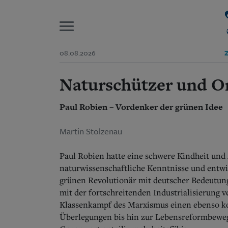
P
08.08.2026
Z
Naturschützer und O
Start
Suchen und finden
Wer wir sind
Aktuelle Ausgabe
Paul Robien – Vordenker der grünen Idee
Abonnenten-Login
Abonnent werden
Martin Stolzenau
Abo Prämien
Archiv
Paul Robien hatte eine schwere Kindheit und
Mediadaten
naturwissenschaftliche Kenntnisse und entw
grünen Revolutionär mit deutscher Bedeutun
mit der fortschreitenden Industrialisierung
Klassenkampf des Marxismus einen ebenso ko
Überlegungen bis hin zur Lebensreformbewegu