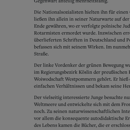
Gegenwart anteilig mehrheitsfähig.
Die Nationalsozialisten hielten ihn für einen
ließen ihn allein in seiner Naturwarte auf d
Ende gewähren, wo er verfolgte polnische J
Rotarmisten ermordet wurde. Inzwischen erre
überlieferten Schriften in Deutschland und 
befassen sich mit seinem Wirken. Im nunmehr 
Straße.
Der linke Vordenker der grünen Bewegung wur
im Regierungsbezirk Köslin der preußischen
Woiwodschaft Westpommern gehört. Er hieß ei
einfachen Verhältnissen und bekam seine He
Der vielseitig interessierte Junge besuchte n
Weltmeere und entwickelte sich mit dem Front
noch. Zu seinen naturwissenschaftlichen Inter
vor allem die konsequente autodidaktische Er
des Lebens kamen die Bücher, die er erschloss