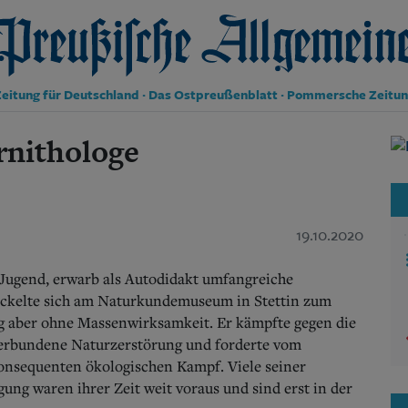
reußische Allgemeine Zeitung
eitung für Deutschland · Das Ostpreußenblatt · Pommersche Zeitu
rnithologe
Politik
Kultur
Wirtschaft
Panorama
Gesellschaft
19.10.2020
Leben
Geschichte
 Jugend, erwarb als Autodidakt umfangreiche
Ostpreußen
ickelte sich am Naturkundemuseum in Stettin zum
Pommern
g aber ohne Massenwirksamkeit. Er kämpfte gegen die
Berlin-Brandenburg
Schlesien
 verbundene Naturzerstörung und forderte vom
Danzig und Westpreußen
nsequenten ökologischen Kampf. Viele seiner
Bücher
ng waren ihrer Zeit weit voraus und sind erst in der