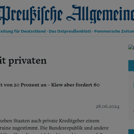
reußische Allgemeine Zeitung
eitung für Deutschland · Das Ostpreußenblatt · Pommersche Zeitu
Politik
Kultur
t privaten
Wirtschaft
Panorama
Gesellschaft
Leben
t von 20 Prozent an – Kiew aber fordert 60
Geschichte
Ostpreußen
Pommern
28.06.2024
Berlin-Brandenburg
Schlesien
Danzig und Westpreußen
neben Staaten auch private Kreditgeber einem
Bücher
raine zugestimmt. Die Bundesrepublik und andere