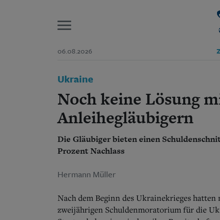
P
06.08.2026
Z
Start
Ukraine
Suchen und finden
Wer wir sind
Noch keine Lösung mi
Aktuelle Ausgabe
Abonnenten-Login
Anleihegläubigern
Abonnent werden
Abo Prämien
Die Gläubiger bieten einen Schuldenschnit
Archiv
Prozent Nachlass
Mediadaten
Hermann Müller
Nach dem Beginn des Ukrainekrieges hatten 
zweijährigen Schuldenmoratorium für die Uk