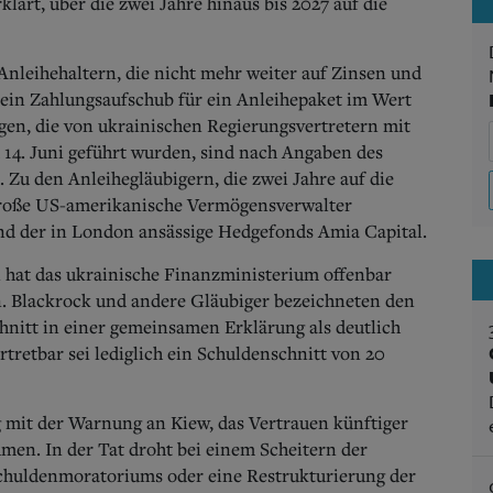
lärt, über die zwei Jahre hinaus bis 2027 auf die
nleihehaltern, die nicht mehr weiter auf Zinsen und
 ein Zahlungsaufschub für ein Anleihepaket im Wert
en, die von ukrainischen Regierungsvertretern mit
 14. Juni geführt wurden, sind nach Angaben des
 Zu den Anleihegläubigern, die zwei Jahre auf die
große US-amerikanische Vermögensverwalter
nd der in London ansässige Hedgefonds Amia Capital.
 hat das ukrainische Finanzministerium offenbar
. Blackrock und andere Gläubiger bezeichneten den
nitt in einer gemeinsamen Erklärung als deutlich
retbar sei lediglich ein Schuldenschnitt von 20
 mit der Warnung an Kiew, das Vertrauen künftiger
men. In der Tat droht bei einem Scheitern der
chuldenmoratoriums oder eine Restrukturierung der