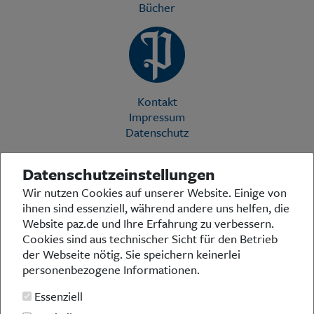
Bücher
Kontakt
Impressum
Datenschutz
Datenschutzeinstellungen
Die Preußische Allgemeine Zeitung (PAZ) ist eine einzigartige Stimme
Wir nutzen Cookies auf unserer Website. Einige von
in der deutschen Medienlandschaft. Woche für Woche berichtet sie
ihnen sind essenziell, während andere uns helfen, die
über das aktuelle Zeitgeschehen in Politik, Kultur und Wirtschaft und
bezieht zu den grundlegenden Entwicklungen unserer Gesellschaft
Website paz.de und Ihre Erfahrung zu verbessern.
Stellung. In ihrer Arbeit fühlt sich die Redaktion dem traditionellen
Cookies sind aus technischer Sicht für den Betrieb
preußischen Wertekanon verpflichtet: Das alte Preußen stand und
der Webseite nötig. Sie speichern keinerlei
steht für religiöse und weltanschauliche Toleranz, für Heimatliebe
personenbezogene Informationen.
und Weltoffenheit, für Rechtstaatlichkeit und intellektuelle
Redlichkeit sowie nicht zuletzt für ein von der Vernunft geleitetes
Essenziell
Handeln in allen Bereichen der Gesellschaft. In diesem Sinne pflegt