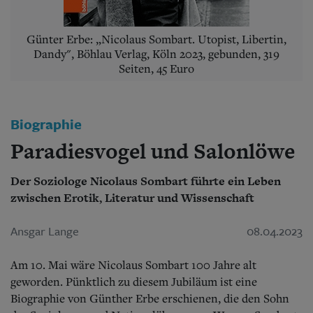
Aktuelle Ausgabe
Abonnenten-Login
Abonnent werden
Günter Erbe: „Nicolaus Sombart. Utopist, Libertin,
Abo Prämien
Dandy", Böhlau Verlag, Köln 2023, gebunden, 319
Archiv
Seiten, 45 Euro
Mediadaten
Kontakt
Impressum
Biographie
Datenschutz
Paradiesvogel und Salonlöwe
Der Soziologe Nicolaus Sombart führte ein Leben
zwischen Erotik, Literatur und Wissenschaft
Ansgar Lange
08.04.2023
Am 10. Mai wäre Nicolaus Sombart 100 Jahre alt
geworden. Pünktlich zu diesem Jubiläum ist eine
Biographie von Günther Erbe erschienen, die den Sohn