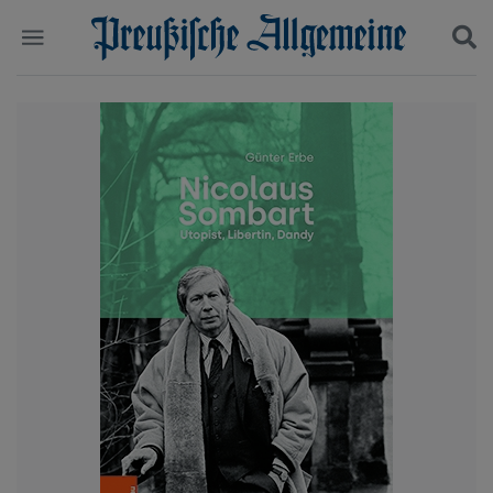
Politik
Suchen und finden
Kultur
Wirtschaft
Panorama
Gesellschaft
Leben
Geschichte
Ostpreußen
Pommern
Berlin-Brandenburg
Schlesien
Danzig und Westpreußen
Bücher
Start
Wer wir sind