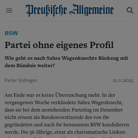
Politik
BSW
Suchen und finden
Kultur
Partei ohne eigenes Profil
Wirtschaft
Panorama
Wie geht es nach Sahra Wagenknechts Rückzug mit
Gesellschaft
dem Bündnis weiter?
Leben
Geschichte
Ostpreußen
Peter Entinger
21.11.2025
Pommern
Berlin-Brandenburg
Am Ende war es keine Überraschung mehr. In der
Schlesien
vergangenen Woche verkündete Sahra Wagenknecht,
Danzig und Westpreußen
dass sie bei dem anstehenden Parteitag im Dezember
Bücher
nicht erneut als Bundesvorsitzende des von ihr
gegründeten und nach ihr benanntem BSW kandidieren
Start
Wer wir sind
werde. Die 56-Jährige, einst als charismatische Linken-