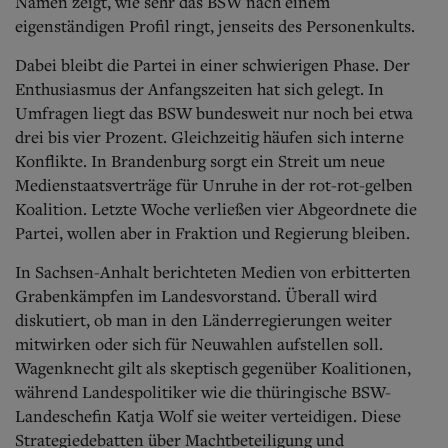
Namen zeigt, wie sehr das BSW nach einem
eigenständigen Profil ringt, jenseits des Personenkults.
Dabei bleibt die Partei in einer schwierigen Phase. Der
Enthusiasmus der Anfangszeiten hat sich gelegt. In
Umfragen liegt das BSW bundesweit nur noch bei etwa
drei bis vier Prozent. Gleichzeitig häufen sich interne
Konflikte. In Brandenburg sorgt ein Streit um neue
Medienstaatsverträge für Unruhe in der rot-rot-gelben
Koalition. Letzte Woche verließen vier Abgeo
rdnete die
Partei, wollen aber in Fraktion und Regierung bleiben.
In Sachsen-Anhalt berichteten Medien von erbitterten
Grabenkämpfen im Landesvorstand. Überall wird
diskutiert, ob man in den Länderregierungen weiter
mitwirken oder sich für Neuwahlen aufstellen soll.
Wagenknecht gilt als skeptisch gegenüber Koalitionen,
während Landespolitiker wie die thüringische BSW-
Landeschefin Katja Wolf sie weiter verteidigen. Diese
Strategiedebatten über Machtbeteiligung und