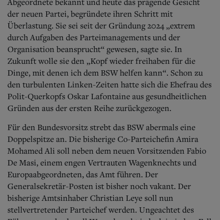
Aktuelle Ausgabe
Abgeordnete bekannt und heute das prägende Gesicht
Abonnenten-Login
der neuen Partei, begründete ihren Schritt mit
Abonnent werden
Überlastung. Sie sei seit der Gründung 2024 „extrem
Abo Prämien
durch Aufgaben des Parteimanagements und der
Archiv
Organisation beansprucht“ gewesen, sagte sie. In
Mediadaten
Zukunft wolle sie den „Kopf wieder freihaben für die
Dinge, mit denen ich dem BSW helfen kann“. Schon zu
Kontakt
Impressum
den turbulenten Linken-Zeiten hatte sich die Ehefrau des
Datenschutz
Polit-Querkopfs Oskar Lafontaine aus gesundheitlichen
Gründen aus der ersten Reihe zurückgezogen.
Für den Bundesvorsitz strebt das BSW abermals eine
Doppelspitze an. Die bisherige Co-Parteichefin Amira
Mohamed Ali soll neben dem neuen Vorsitzenden Fabio
De Masi, einem engen Vertrauten Wagenknechts und
Europaabgeordneten, das Amt führen. Der
Generalsekretär-Posten ist bisher noch vakant. Der
bisherige Amtsinhaber Christian Leye soll nun
stellvertretender Parteichef werden. Ungeachtet des