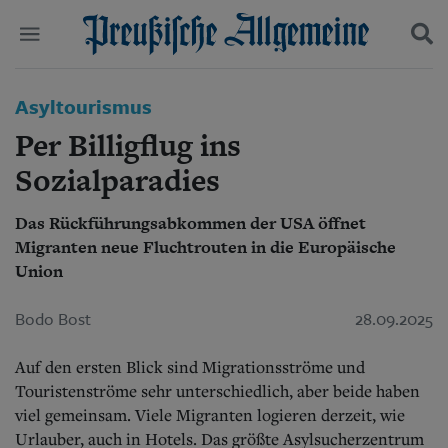
Politik
Asyltourismus
Suchen und finden
Kultur
Per Billigflug ins
Wirtschaft
Panorama
Sozialparadies
Gesellschaft
Leben
Das Rückführungsabkommen der USA öffnet
Geschichte
Migranten neue Fluchtrouten in die Europäische
Ostpreußen
Union
Pommern
Berlin-Brandenburg
Bodo Bost
28.09.2025
Schlesien
Danzig und Westpreußen
Bücher
Auf den ersten Blick sind Migrationsströme und
Touristenströme sehr unterschiedlich, aber beide haben
Start
viel gemeinsam. Viele Migranten logieren derzeit, wie
Wer wir sind
Urlauber, auch in Hotels. Das größte Asylsucherzentrum