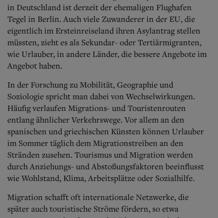
Aktuelle Ausgabe
in Deutschland ist derzeit der ehemaligen Flughafen
Abonnenten-Login
Tegel in Berlin. Auch viele Zuwanderer in der EU, die
Abonnent werden
eigentlich im Ersteinreiseland ihren Asylantrag stellen
Abo Prämien
müssten, zieht es als Sekundar- oder Tertiärmigranten,
Archiv
Mediadaten
wie Urlauber, in andere Länder, die bessere Angebote im
Angebot haben.
Kontakt
Impressum
In der Forschung zu Mobilität, Geographie und
Datenschutz
Soziologie spricht man dabei von Wechselwirkungen.
Häufig verlaufen Migrations- und Touristenrouten
entlang ähnlicher Verkehrswege. Vor allem an den
spanischen und griechischen Künsten können Urlauber
im Sommer täglich dem Migrationstreiben an den
Stränden zusehen. Tourismus und Migration werden
durch Anziehungs- und Abstoßungsfaktoren beeinflusst
wie Wohlstand, Klima, Arbeitsplätze oder Sozialhilfe.
Migration schafft oft internationale Netzwerke, die
später auch touristische Ströme fördern, so etwa