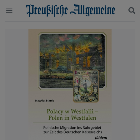
Politik
Suchen und finden
Kultur
Wirtschaft
Panorama
Gesellschaft
Leben
Geschichte
Ostpreußen
Pommern
Berlin-Brandenburg
Schlesien
Danzig und Westpreußen
Bücher
Start
Wer wir sind