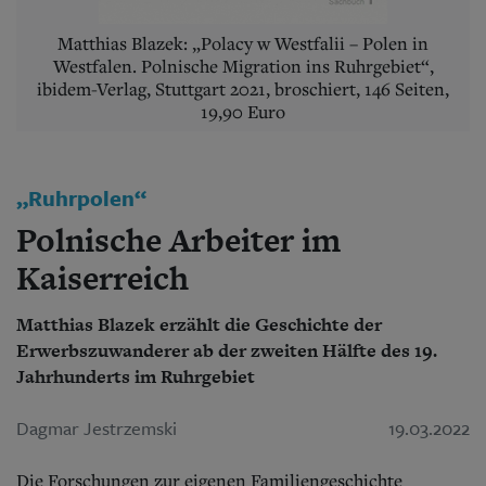
Aktuelle Ausgabe
Abonnenten-Login
Matthias Blazek: „Polacy w Westfalii – Polen in
Abonnent werden
Westfalen. Polnische Migration ins Ruhrgebiet“,
Abo Prämien
ibidem-Verlag, Stuttgart 2021, broschiert, 146 Seiten,
Archiv
19,90 Euro
Mediadaten
Kontakt
Impressum
„Ruhrpolen“
Datenschutz
Polnische Arbeiter im
Kaiserreich
Matthias Blazek erzählt die Geschichte der
Erwerbszuwanderer ab der zweiten Hälfte des 19.
Jahrhunderts im Ruhrgebiet
Dagmar Jestrzemski
19.03.2022
Die Forschungen zur eigenen Familiengeschichte