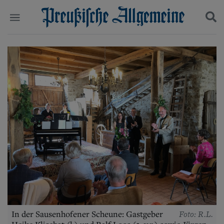
Politik
Suchen und finden
Kultur
Wirtschaft
Panorama
Gesellschaft
Leben
Geschichte
Ostpreußen
Pommern
Berlin-Brandenburg
Schlesien
Danzig und Westpreußen
Bücher
Start
Wer wir sind
Foto: R.L.
In der Sausenhofener Scheune: Gastgeber