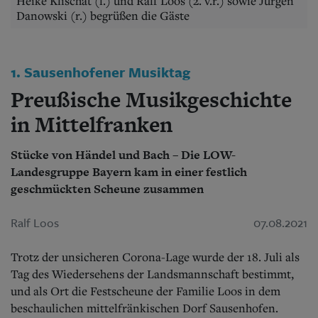
Aktuelle Ausgabe
Heike Klischat (l.) und Ralf Loos (2. v.r.) sowie Jürgen
Danowski (r.) begrüßen die Gäste
Abonnenten-Login
Abonnent werden
Abo Prämien
Archiv
1. Sausenhofener Musiktag
Mediadaten
Preußische Musikgeschichte
Kontakt
in Mittelfranken
Impressum
Datenschutz
Stücke von Händel und Bach – Die LOW-
Landesgruppe Bayern kam in einer festlich
geschmückten Scheune zusammen
Ralf Loos
07.08.2021
Trotz der unsicheren Corona-Lage wurde der 18. Juli als
Tag des Wiedersehens der Landsmannschaft bestimmt,
und als Ort die Festscheune der Familie Loos in dem
beschaulichen mittelfränkischen Dorf Sausenhofen.