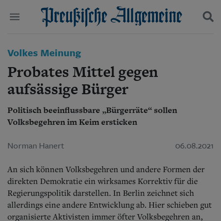
Politik
Volkes Meinung
Suchen und finden
Kultur
Probates Mittel gegen
Wirtschaft
Panorama
aufsässige Bürger
Gesellschaft
Leben
Politisch beeinflussbare „Bürgerräte“ sollen
Geschichte
Volksbegehren im Keim ersticken
Ostpreußen
Pommern
Norman Hanert
06.08.2021
Berlin-Brandenburg
Schlesien
An sich können Volksbegehren und andere Formen der
Danzig und Westpreußen
Bücher
direkten Demokratie ein wirksames Korrektiv für die
Regierungspolitik darstellen. In Berlin zeichnet sich
Start
allerdings eine andere Entwicklung ab. Hier schieben gut
Wer wir sind
organisierte Aktivisten immer öfter Volksbegehren an,