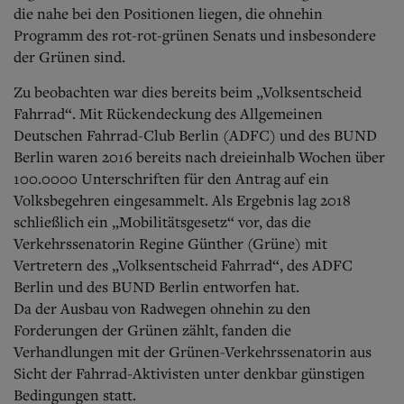
Aktuelle Ausgabe
die nahe bei den Positionen liegen, die ohnehin
Abonnenten-Login
Programm des rot-rot-grünen Senats und insbesondere
Abonnent werden
der Grünen sind.
Abo Prämien
Archiv
Zu beobachten war dies bereits beim „Volksentscheid
Mediadaten
Fahrrad“. Mit Rückendeckung des Allgemeinen
Kontakt
Deutschen Fahrrad-Club Berlin (ADFC) und des BUND
Impressum
Berlin waren 2016 bereits nach dreieinhalb Wochen über
Datenschutz
100.0000 Unterschriften für den Antrag auf ein
Volksbegehren eingesammelt. Als Ergebnis lag 2018
schließlich ein „Mobilitätsgesetz“ vor, das die
Verkehrssenatorin Regine Günther (Grüne) mit
Vertretern des „Volksentscheid Fahrrad“, des ADFC
Berlin und des BUND Berlin entworfen hat.
Da der Ausbau von Radwegen ohnehin zu den
Forderungen der Grünen zählt, fanden die
Verhandlungen mit der Grünen-Verkehrssenatorin aus
Sicht der Fahrrad-Aktivisten unter denkbar günstigen
Bedingungen statt.