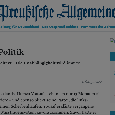
reußische Allgemeine Zeitung
eitung für Deutschland · Das Ostpreußenblatt · Pommersche Zeitu
Politik
Kultur
olitik
Wirtschaft
Panorama
eitert – Die Unabhängigkeit wird immer
Gesellschaft
Leben
Geschichte
Ostpreußen
08.05.2024
Pommern
Berlin-Brandenburg
ottlands, Humza Yousaf, steht nach nur 13 Monaten als
Schlesien
ere – und ebenso blickt seine Partei, die links-
Danzig und Westpreußen
 einen Scherbenhaufen. Yousaf erklärte vergangene
Bücher
r Misstrauensvotum zuvorzukommen. Zuvor hatte er