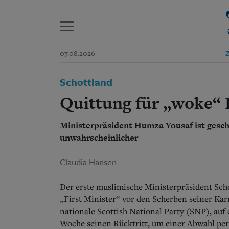
P
07.08.2026
Z
Start
Schottland
Suchen und finden
Wer wir sind
Quittung für „woke“ P
Aktuelle Ausgabe
Abonnenten-Login
Ministerpräsident Humza Yousaf ist gesch
Abonnent werden
Abo Prämien
unwahrscheinlicher
Archiv
Mediadaten
Claudia Hansen
Der erste muslimische Ministerpräsident Sch
„First Minister“ vor den Scherben seiner Karri
nationale Scottish National Party (SNP), auf
Woche seinen Rücktritt, um einer Abwahl pe