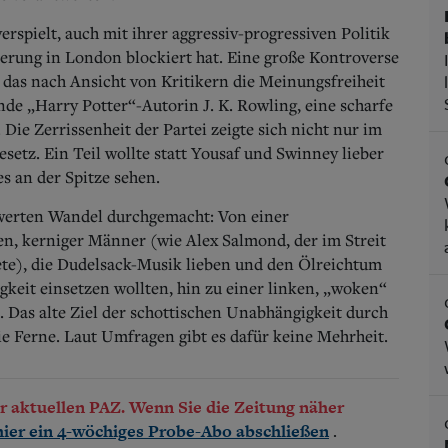
erspielt, auch mit ihrer aggressiv-progressiven Politik
ierung in London blockiert hat.
Eine große Kontroverse
das nach Ansicht von Kritikern die Meinungsfreiheit
ende „Harry Potter“-Autorin J. K. Rowling, eine scharfe
ie Zerrissenheit der Partei zeigte sich nicht nur im
setz. Ein Teil wollte statt Yousaf und Swinney lieber
es an der Spitze sehen.
werten Wandel durchgemacht: Von einer
ten, kerniger Männer (wie Alex Salmond, der im Streit
te), die Dudelsack-Musik lieben und den Ölreichtum
keit einsetzen wollten, hin zu einer linken, „woken“
. Das alte Ziel der schottischen Unabhängigkeit durch
ie Ferne. Laut Umfragen gibt es dafür keine Mehrheit.
der aktuellen PAZ. Wenn Sie die Zeitung näher
.
hier ein 4-wöchiges Probe-Abo abschließen