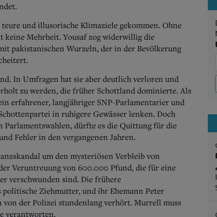
ndet.
 teure und illusorische Klimaziele gekommen. Ohne
 keine Mehrheit. Yousaf zog widerwillig die
 mit pakistanischen Wurzeln, der in der Bevölkerung
heitert.
and. In Umfragen hat sie aber deutlich verloren und
rholt zu werden, die früher Schottland dominierte. Als
ein erfahrener, langjähriger SNP-Parlamentarier und
er Schottenpartei in ruhigere Gewässer lenken. Doch
n Parlamentswahlen, dürfte es die Quittung für die
 und Fehler in den vergangenen Jahren.
nanzskandal um den mysteriösen Verbleib von
der Veruntreuung von 600.000 Pfund, die für eine
ber verschwunden sind. Die frühere
s politische Ziehmutter, und ihr Ehemann Peter
n von der Polizei stundenlang verhört. Murrell muss
re verantworten.