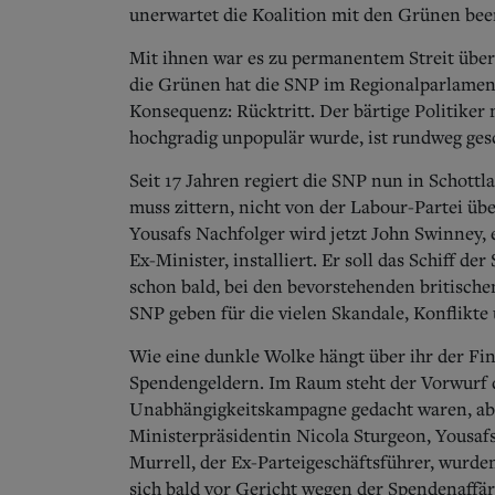
unerwartet die Koalition mit den Grünen bee
Mit ihnen war es zu permanentem Streit über
die Grünen hat die SNP im Regionalparlament
Konsequenz: Rücktritt. Der bärtige Politiker
hochgradig unpopulär wurde, ist rundweg gesc
Seit 17 Jahren regiert die SNP nun in Schottl
muss zittern, nicht von der Labour-Partei übe
Yousafs Nachfolger wird jetzt John Swinney, 
Ex-Minister, installiert. Er soll das Schiff d
schon bald, bei den bevorstehenden britische
SNP geben für die vielen Skandale, Konflikte
Wie eine dunkle Wolke hängt über ihr der Fi
Spendengeldern. Im Raum steht der Vorwurf 
Unabhängigkeitskampagne geda
cht waren, a
Ministerpräsidentin Nicola Sturgeon, Yousaf
Murrell, der Ex-Parteigeschäftsführer, wurde
sich bald vor Gericht wegen der Spendenaffä