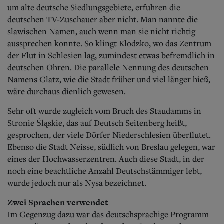
Aktuelle Ausgabe
um alte deutsche Siedlungsgebiete, erfuhren die
Abonnenten-Login
deutschen TV-Zuschauer aber nicht. Man nannte die
Abonnent werden
slawischen Namen, auch wenn man sie nicht richtig
Abo Prämien
aussprechen konnte. So klingt Klodzko, wo das Zentrum
Archiv
Mediadaten
der Flut in Schlesien lag, zumindest etwas befremdlich in
deutschen Ohren. Die parallele Nennung des deutschen
Kontakt
Namens Glatz, wie die Stadt früher und viel länger hieß,
Impressum
wäre durchaus dienlich gewesen.
Datenschutz
Sehr oft wurde zugleich vom Bruch des Staudamms in
Stronie Śląskie, das auf Deutsch Seitenberg heißt,
gesprochen, der viele Dörfer Niederschlesien überflutet.
Ebenso die Stadt Neisse, südlich von Breslau gelegen, war
eines der Hochwasserzentren.
Auch diese Stadt, in der
noch eine beachtliche Anzahl Deutschstämmiger lebt,
wurde jedoch nur als Nysa bezeichnet.
Zwei Sprachen verwendet
Im Gegenzug dazu war das deutschsprachige Programm