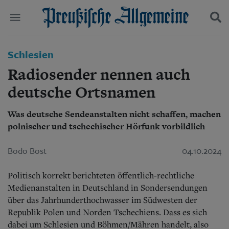
Politik
Schlesien
Suchen und finden
Kultur
Radiosender nennen auch
Wirtschaft
Panorama
deutsche Ortsnamen
Gesellschaft
Leben
Was deutsche Sendeanstalten nicht schaffen, machen
Geschichte
polnischer und tschechischer Hörfunk vorbildlich
Ostpreußen
Pommern
Bodo Bost
04.10.2024
Berlin-Brandenburg
Schlesien
Politisch korrekt berichteten öffentlich-rechtliche
Danzig und Westpreußen
Bücher
Medienanstalten in Deutschland in Sondersendungen
über das Jahrhunderthochwasser im Südwesten der
Start
Republik Polen und Norden Tschechiens. Dass es sich
Wer wir sind
dabei um Schlesien und Böhmen/Mähren handelt, also