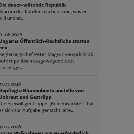
Die dauer-wütende Republik
Warum der Kanzler machen kann, was er
will und er...
01.08.2026
Ungarns Öffentlich-Rechtliche starten
neu
Regierungschef Péter Magyar verspricht ab
sofort politisch ausgewogene statt
einseitige...
31.07.2026
Gepflegte Blumenbeete anstelle von
Unkraut und Gestrüpp
Die Freiwilligentruppe „Ruinenwächter“ hat
es sich zur Aufgabe gemacht, alte...
31.07.2026
Harte Maßnahmen waren erforderlich