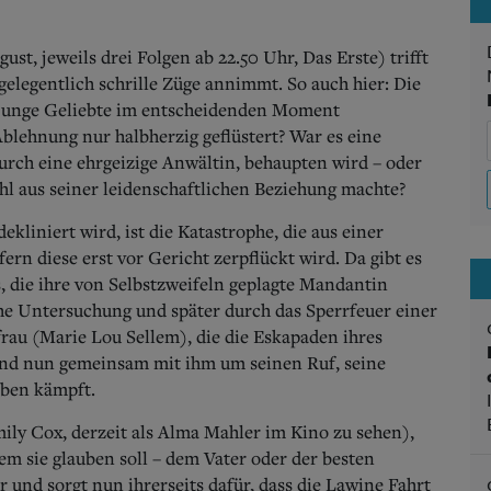
ust, jeweils drei Folgen ab 22.50 Uhr, Das Erste) trifft
elegentlich schrille Züge annimmt. So auch hier: Die
e junge Geliebte im entscheidenden Moment
blehnung nur halbherzig geflüstert? War es eine
durch eine ehrgeizige Anwältin, behaupten wird – oder
ehl aus seiner leidenschaftlichen Beziehung machte?
liniert wird, ist die Katastrophe, die aus einer
ern diese erst vor Gericht zerpflückt wird. Da gibt es
, die ihre von Selbstzweifeln geplagte Mandantin
he Untersuchung und später durch das Sperrfeuer einer
efrau (Marie Lou Sellem), die die Eskapaden ihres
und nun gemeinsam mit ihm um seinen Ruf, seine
eben kämpft.
mily Cox, derzeit als Alma Mahler im Kino zu sehen),
em sie glauben soll – dem Vater oder der besten
r und sorgt nun ihrerseits dafür, dass die Lawine Fahrt