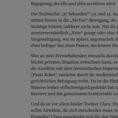
Begegnung, die alle und alles zerstören wird.
Der Sechsteiler „37 Sekunden“ (15. und 22. Aug
mitten hinein in die „MeToo“-Bewegung, die g
Sachlage könnte unklarer nicht sein. Hat di
unmissverständlich „Nein“ gesagt oder eine A
Vergewaltigung, wie sie später, angestachelt 
eben heftiger Sex eines Paares, das keinen H
Was an zwei Fernsehabenden minutiös durchdek
höchst privaten Situation erwachsen kann, sof
die Anwältin mit dem feministischen Impetus
(Paula Kober) zunächst durch die medizinisc
gerichtlichen Befragung treibt. Da ist die Eh
Mannes bisher stillschweigend geduldet hat 
Karriere und das gemeinsame komfortable L
Und da ist vor allem beider Tochter Clara (E
selbst Anwältin, die sich entscheiden muss, w
Freundin? Clara entscheidet sich für den Vate