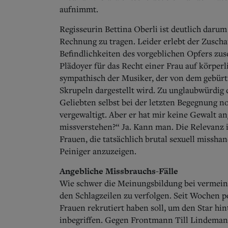
aufnimmt.
Regisseurin Bettina Oberli ist deutlich daru
Rechnung zu tragen. Leider erlebt der Zuscha
Befindlichkeiten des vorgeblichen Opfers zuse
Plädoyer für das Recht einer Frau auf körperl
sympathisch der Musiker, der von dem gebürt
Skrupeln dargestellt wird. Zu unglaubwürdig 
Geliebten selbst bei der letzten Begegnung no
vergewaltigt. Aber er hat mir keine Gewalt a
missverstehen?“ Ja. Kann man. Die Relevanz ih
Frauen, die tatsächlich brutal sexuell missha
Peiniger anzuzeigen.
Angebliche Missbrauchs-Fälle
Wie schwer die Meinungsbildung bei vermeintli
den Schlagzeilen zu verfolgen. Seit Wochen po
Frauen rekrutiert haben soll, um den Star hi
inbegriffen. Gegen Frontmann Till Lindeman