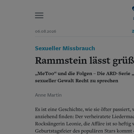
P
06.08.2026
Z
Start
Sexueller Missbrauch
Suchen und finden
Wer wir sind
Rammstein lässt grü
Aktuelle Ausgabe
Abonnenten-Login
„MeToo“ und die Folgen – Die ARD-Serie „3
Abonnent werden
Abo Prämien
sexueller Gewalt Recht zu sprechen
Archiv
Mediadaten
Anne Martin
Es ist eine Geschichte, wie sie öfter passie
anziehend finden: Der verheiratete Liedermach
Rocksängerin Leonie, die Affäre ist so hefti
Geburtstagsfeier des populären Stars kommt 