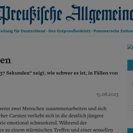
reußische Allgemeine Zeitung
eitung für Deutschland · Das Ostpreußenblatt · Pommersche Zeitu
Politik
Kultur
ßen
Wirtschaft
Panorama
7 Sekunden“ zeigt, wie schwer es ist, in Fällen von
Gesellschaft
Leben
Geschichte
Ostpreußen
15.08.2023
Pommern
Berlin-Brandenburg
rt, wenn zwei Menschen zusammenarbeiten und sich
Schlesien
er Carsten verliebt sich in die deutlich jüngere
Danzig und Westpreußen
g wie emotional schwankend. Während der
Bücher
es zu einem stürmischen Treffen und einer sexuellen