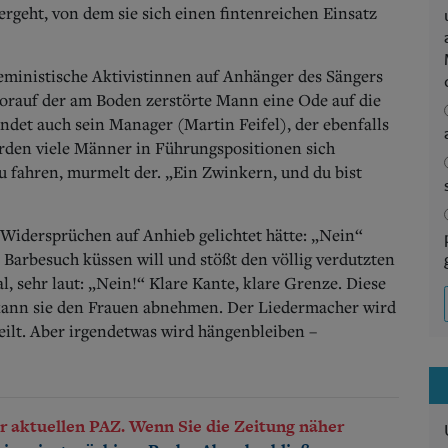
geht, von dem sie sich einen fintenreichen Einsatz
eministische Aktivistinnen auf Anhänger des Sängers
worauf der am Boden zerstörte Mann eine Ode auf die
ndet auch sein Manager (Martin Feifel), der ebenfalls
den viele Männer in Führungspositionen sich
zu fahren, murmelt der. „Ein Zwinkern, und du bist
s Widersprüchen auf Anhieb gelichtet hätte: „Nein“
 Barbesuch küssen will und stößt den völlig verdutzten
 sehr laut: „Nein!“ Klare Kante, klare Grenze. Diese
d kann sie den Frauen abnehmen. Der Liedermacher wird
eilt. Aber irgendetwas wird hängenbleiben –
der aktuellen PAZ. Wenn Sie die Zeitung näher