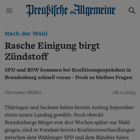
Politik
Nach der Wahl
Suchen und finden
Kultur
Rasche Einigung birgt
Wirtschaft
Panorama
Zündstoff
Gesellschaft
Leben
SPD und BSW kommen bei Koalitionsgesprächen in
Geschichte
Brandenburg schnell voran – Doch es bleiben Fragen
Ostpreußen
Pommern
Hermann Müller
08.11.2024
Berlin-Brandenburg
Schlesien
Thüringen und Sachsen haben bereits Anfang September
Danzig und Westpreußen
Bücher
einen neuen Landtag gewählt. Doch obwohl
Brandenburgs Bürger erst drei Wochen später zur Wahl
Start
gingen, sind in Potsdam bereits Koalitionsverhandlungen
Wer wir sind
zwischen dem Wahlsieger SPD und dem Bündnis Sahra