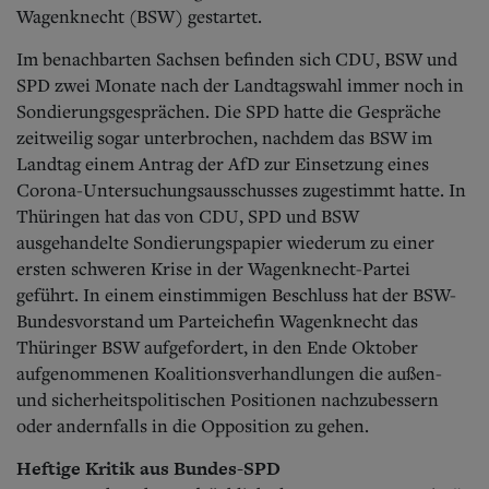
Aktuelle Ausgabe
Wagenknecht (BSW) gestartet.
Abonnenten-Login
Abonnent werden
Im benachbarten Sachsen befinden sich CDU, BSW und
Abo Prämien
SPD zwei Monate nach der Landtagswahl immer noch in
Archiv
Sondierungsgesprächen. Die SPD hatte die Gespräche
Mediadaten
zeitweilig sogar unterbrochen, nachdem das BSW im
Kontakt
Landtag einem Antrag der AfD zur Einsetzung eines
Impressum
Corona-Untersuchungsausschusses zugestimmt hatte. In
Datenschutz
Thüringen hat das von CDU, SPD und BSW
ausgehandelte Sondierungspapier wiederum zu einer
ersten schweren Krise in der Wagenknecht-Partei
geführt. In einem einstimmigen Beschluss hat der BSW-
Bundesvorstand um Parteichefin Wagenknecht das
Thüringer BSW aufgefordert, in den Ende Oktober
aufgenommenen Koalitionsverhandlungen die außen-
und sicherheitspolitischen Positionen nachzubessern
oder andernfalls in die Opposition zu gehen.
Heftige Kritik aus Bundes-SPD