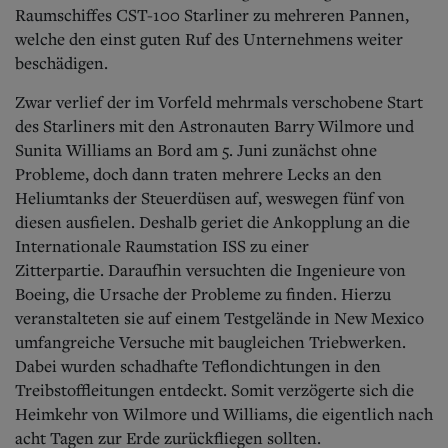
Aktuelle Ausgabe
Raumschiffes CST-100 Starliner zu mehreren Pannen,
Abonnenten-Login
welche den einst guten Ruf des Unternehmens weiter
Abonnent werden
beschädigen.
Abo Prämien
Archiv
Zwar verlief der im Vorfeld mehrmals verschobene Start
Mediadaten
des Starliners mit den Astronauten Barry Wilmore und
Kontakt
Sunita Williams an Bord am 5. Juni zunächst ohne
Impressum
Probleme, doch dann traten mehrere Lecks an den
Datenschutz
Heliumtanks der Steuerdüsen auf, weswegen fünf von
diesen ausfielen. Deshalb geriet die Ankopplung an die
Internationale Raumstation ISS zu einer
Zitterpartie.
Daraufhin versuchten die Ingenieure von
Boeing, die Ursache der Probleme zu finden. Hierzu
veranstalteten sie auf einem Testgelände in New Mexico
umfangreiche Versuche mit baugleichen Triebwerken.
Dabei wurden schadhafte Teflondichtungen in den
Treibstoffleitungen entdeckt. Somit verzögerte sich die
Heimkehr von Wilmore und Williams, die eigentlich nach
acht Tagen zur Erde zurückfliegen sollten.