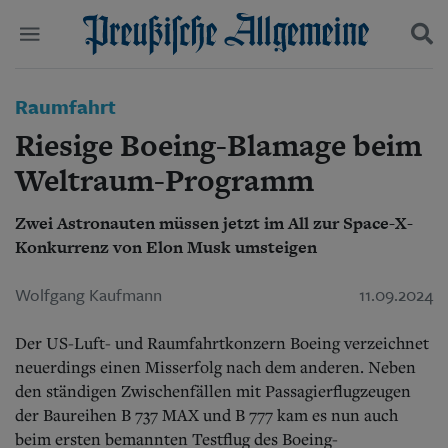
Politik
Raumfahrt
Suchen und finden
Kultur
Riesige Boeing-Blamage beim
Wirtschaft
Panorama
Weltraum-Programm
Gesellschaft
Leben
Zwei Astronauten müssen jetzt im All zur Space-X-
Geschichte
Konkurrenz von Elon Musk umsteigen
Ostpreußen
Pommern
Wolfgang Kaufmann
11.09.2024
Berlin-Brandenburg
Schlesien
Der US-Luft- und Raumfahrtkonzern Boeing verzeichnet
Danzig und Westpreußen
Bücher
neuerdings einen Misserfolg nach dem anderen. Neben
den ständigen Zwischenfällen mit Passagierflugzeugen
Start
der Baureihen B 737 MAX und B 777 kam es nun auch
Wer wir sind
beim ersten bemannten Testflug des Boeing-