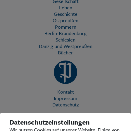
Gesellschaft
Leben
Geschichte
Ostpreußen
Pommern
Berlin-Brandenburg
Schlesien
Danzig und Westpreußen
Bücher
Kontakt
Impressum
Datenschutz
Datenschutzeinstellungen
Die Preußische Allgemeine Zeitung (PAZ) ist eine einzigartige Stimme
Wir nutzen Cookies auf unserer Website. Einige von
in der deutschen Medienlandschaft. Woche für Woche berichtet sie