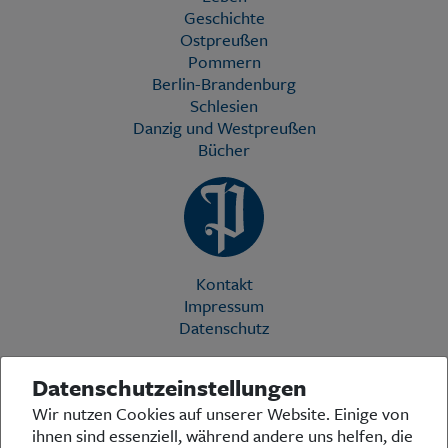
Geschichte
Ostpreußen
Pommern
Berlin-Brandenburg
Schlesien
Danzig und Westpreußen
Bücher
Kontakt
Impressum
Datenschutz
Datenschutzeinstellungen
Die Preußische Allgemeine Zeitung (PAZ) ist eine einzigartige Stimme
Wir nutzen Cookies auf unserer Website. Einige von
in der deutschen Medienlandschaft. Woche für Woche berichtet sie
ihnen sind essenziell, während andere uns helfen, die
über das aktuelle Zeitgeschehen in Politik, Kultur und Wirtschaft und