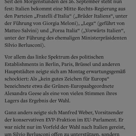
Aktuelle Ausgabe
Seit den Morgenstunden des 26. September steht nun
Abonnenten-Login
fest: Italien bekommt eine Mitte-Rechts-Regierung aus
Abonnent werden
den Parteien „Fratelli d'Italia“ („Brüder Italiens“, unter
Abo Prämien
der Führung von Giorgia Meloni), „Lega“ (geführt von
Archiv
Matteo Salvini) und „Forza Italia“ („Vorwärts Italien“,
Mediadaten
unter der Führung des ehemaligen Ministerpräsidenten
Silvio Berlusconi).
Kontakt
Impressum
Vor allem das linke Spektrum des politischen
Datenschutz
Establishments in Berlin, Paris, Brüssel und anderen
Hauptstädten zeigte sich am Montag erwartungsgemäß
schockiert: Als „kein gutes Zeichen für Europa“
bezeichnete etwa die Grünen-Europaabgeordnete
Alexandra Geese als eine von vielen Stimmen ihres
Lagers das Ergebnis der Wahl.
Ganz anders zeigte sich Manfred Weber, Vorsitzender
der konservativen EVP-Fraktion im EU-Parlament. Er
war nicht nur im Vorfeld der Wahl nach Italien gereist,
um Silvio Berlusconi offen zu unterstützen, sondern