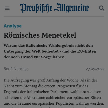
Politik
Analyse
Suchen und finden
Kultur
Römisches Menetekel
Wirtschaft
Panorama
Warum das italienische Wahlergebnis nicht den
Gesellschaft
Untergang der Welt bedeutet - und die EU-Eliten
Leben
Geschichte
dennoch Grund zur Sorge haben
Ostpreußen
Pommern
René Nehring
27.09.2022
Berlin-Brandenburg
Schlesien
Die Aufregung war groß Anfang der Woche. Als in der
Danzig und Westpreußen
Nacht zum Montag die ersten Prognosen für das
Bücher
Ergebnis der italienischen Parlamentswahl eintrudelten,
schienen die Albträume zahlreicher europäischer Eliten
Start
Wer wir sind
und die Träume europäischer Populisten wahr zu werden.