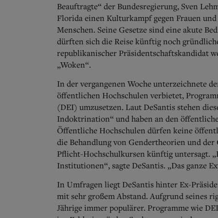
Beauftragte“ der Bundesregierung, Sven Lehm
Florida einen Kulturkampf gegen Frauen und 
Menschen. Seine Gesetze sind eine akute Bed
dürften sich die Reise künftig noch gründlich
republikanischer Präsidentschaftskandidat w
„Woken“.
In der vergangenen Woche unterzeichnete der
öffentlichen Hochschulen verbietet, Programm
(DEI) umzusetzen. Laut DeSantis stehen die
Indoktrination“ und haben an den öffentliche
Öffentliche Hochschulen dürfen keine öffen
die Behandlung von Gendertheorien und der C
Pflicht-Hochschulkursen künftig untersagt. „
Institutionen“, sagte DeSantis. „Das ganze E
In Umfragen liegt DeSantis hinter Ex-Präsid
mit sehr großem Abstand. Aufgrund seines rig
Jährige immer populärer. Programme wie DEI h