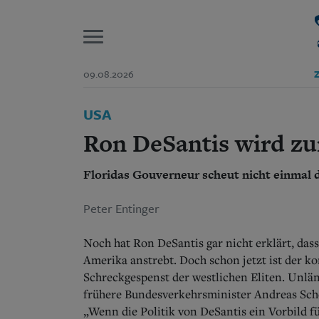
P
09.08.2026
Z
Start
USA
Suchen und finden
Wer wir sind
Ron DeSantis wird z
Aktuelle Ausgabe
Abonnenten-Login
Floridas Gouverneur scheut nicht einmal 
Abonnent werden
Abo Prämien
Archiv
Peter Entinger
Mediadaten
Noch hat Ron DeSantis gar nicht erklärt, dass
Amerika anstrebt. Doch schon jetzt ist der k
Schreckgespenst der westlichen Eliten. Unlä
frühere Bundesverkehrsminister Andreas Scheu
„Wenn die Politik von DeSantis ein Vorbild fü