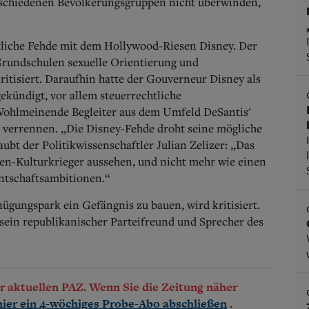
erschiedenen Bevölkerungsgruppen nicht überwinden,
ntliche Fehde mit dem Hollywood-Riesen Disney. Der
 Grundschulen sexuelle Orientierung und
ritisiert. Daraufhin hatte der Gouverneur Disney als
kündigt, vor allem steuerrechtliche
Wohlmeinende Begleiter aus dem Umfeld DeSantis'
ch verrennen. „Die Disney-Fehde droht seine mögliche
ubt der Politikwissenschaftler Julian Zelizer: „Das
en-Kulturkrieger aussehen, und nicht mehr wie einen
ntschaftsambitionen.“
ügungspark ein Gefängnis zu bauen, wird kritisiert.
te sein republikanischer Parteifreund und Sprecher des
der aktuellen PAZ. Wenn Sie die Zeitung näher
.
hier ein 4-wöchiges Probe-Abo abschließen