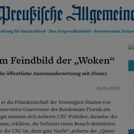
reußische Allgemeine Zeitung
eitung für Deutschland · Das Ostpreußenblatt · Pommersche Zeitu
Politik
Kultur
um Feindbild der „Woken“
Wirtschaft
Panorama
die öffentliche Auseinandersetzung mit Disney
Gesellschaft
Leben
Geschichte
29.05.2023
Ostpreußen
Pommern
 er die Präsidentschaft der Vereinigten Staaten von
Berlin-Brandenburg
onservative Gouverneur des Bundestaats Florida ein
Schlesien
ngst mussten sich mehrere CSU-Politiker, darunter der
Danzig und Westpreußen
er, erklären, die DeSantis einen Besuch abstatteten.
Bücher
r die CSU ist, dann gute Nacht“, polterte der „Queer-