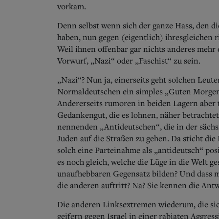
vorkam.
Denn selbst wenn sich der ganze Hass, den d
haben, nun gegen (eigentlich) ihresgleichen r
Weil ihnen offenbar gar nichts anderes mehr e
Vorwurf, „Nazi“ oder „Faschist“ zu sein.
„Nazi“? Nun ja, einerseits geht solchen Leute
Normaldeutschen ein simples „Guten Morgen“
Andererseits rumoren in beiden Lagern aber 
Gedankengut, die es lohnen, näher betrachtet
nennenden „Antideutschen“, die in der sächsi
Juden auf die Straßen zu gehen. Da sticht die
solch eine Parteinahme als „antideutsch“ po
es noch gleich, welche die Lüge in die Welt g
unaufhebbaren Gegensatz bilden? Und dass ma
die anderen auftritt? Na? Sie kennen die Antw
Die anderen Linksextremen wiederum, die sich
geifern gegen Israel in einer rabiaten Aggress