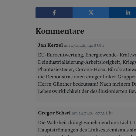
Kommentare
Jan Kerzel
am 27.01.26, 14:18 Uhr
EU-Euroentwertung, Energiewende- Kraftwe
Deindustrialisierung-Arbeitslosigkeit, Krie
Phantasiesteuer, Corona-Hoax, Bürokratiewa
die Demonstrationen einiger linker Gruppen
Herrn Günther bedeutsam? Nach meinem Dafü
Lebenswirklichkeit der desillusionierten Be
Gregor Schsrf
am 24.01.26, 07:32 Uhr
Die Wahrheit drängt zunehmend ans Licht. In
Hauptströmungen des Linksextremismus sind n