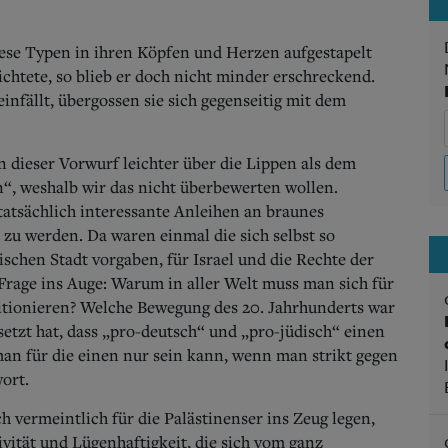
iese Typen in ihren Köpfen und Herzen aufgestapelt
ichtete, so blieb er doch nicht minder erschreckend.
infällt, übergossen sie sich gegenseitig mit dem
n dieser Vorwurf leichter über die Lippen als dem
, weshalb wir das nicht überbewerten wollen.
tatsächlich interessante Anleihen an braunes
 zu werden. Da waren einmal die sich selbst so
schen Stadt vorgaben, für Israel und die Rechte der
 Frage ins Auge: Warum in aller Welt muss man sich für
sitionieren? Welche Bewegung des 20. Jahrhunderts war
esetzt hat, dass „pro-deutsch“ und „pro-jüdisch“ einen
n für die einen nur sein kann, wenn man strikt gegen
ort.
 vermeintlich für die Palästinenser ins Zeug legen,
ivität und Lügenhaftigkeit, die sich vom ganz