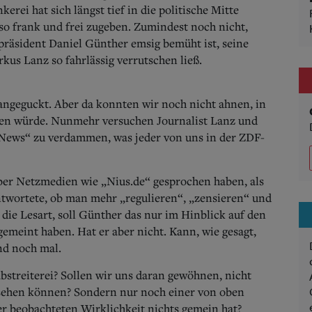
rei hat sich längst tief in die politische Mitte
 so frank und frei zugeben. Zumindest noch nicht,
rpräsident Daniel Günther emsig bemü
ht ist, seine
kus Lanz so fahrlässig verrutschen ließ.
ngeguckt. Aber da konnten wir noch nicht ahnen, in
iten würde. Nunmehr versuchen Journalist Lanz und
News“ zu verdammen, was jeder von uns in der ZDF-
ber Netzmedien wie „Nius.de“ gesprochen haben, als
ntwortete, ob man mehr „regulieren“, „zensieren“ und
 die Lesart, soll Günther das nur im Hinblick auf den
emeint haben. Hat er aber nicht.
Kann, wie gesagt,
nd noch mal.
bstreiterei? Sollen wir uns daran gewöhnen, nicht
 sehen können? Sondern nur noch einer von oben
er beobachteten Wirklichkeit nichts gemein hat?