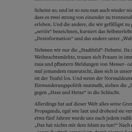
Scheint so, und ist so neu nun auch wieder ni
dass es zwei streng von einender zu trennende
erleben. Und die andere, die wir gefälligst zu 
„seriös“ bezeichnen, kursiert das Selbsterle
„Desinformation“ und das andere unter „Wah
Nehmen wir nur die „Stadtbild“-Debatte. Da 
Weihnachtsmärkte, trauen sich Frauen in im
raus und pflastern Meldungen von Messer- o
mal jemandem rausrutscht, dass sich in unse
ist der Teufel los. Und wenn der Normaldeut
Einwanderungspolitik mutmaßt, ziehen die „
gegen „Hass und Hetze“ in die Schlacht.
Allerdings hat auf dieser Welt alles seine Gr
Propaganda, egal wie laut und drohend sie ve
etwa fünf Jahren wurde uns nach jedem radika
„Das hat nichts mit dem Islam zu tun!“ Nach 
„gegen Rechts“ organisiert, damit niemand es