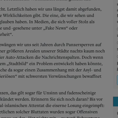
cht. Letztlich haben wir uns längst damit abgefunden,
 Wirklichkeiten gibt. Die eine, die wir sehen und
glauben haben. In Medien, die sich voller Stolz als
bte und -gesehene unter „Fake News“ oder
rheit“.
zwängen wir uns seit Jahren durch Panzersperren auf
mer größeren Arealen unserer Städte nachts kaum noch
der Auto-Attacken die Nachrichtenspalten. Doch wenn
rem „Stadtbild“ ein Problem entwickelt haben könnte,
sche da sogar einen Zusammenhang mit der Asyl- und
Seriösen“ mit schwersten Verwünschungen bewaffnet
enzen, das gilt sogar für Unsinn und fadenscheinige
rkündet werden. Erinnern Sie sich noch daran? Bis vor
l-islamischen Attentat die eiserne Losung eingeimpft:
etlichen solcher Bluttaten wurden sogar Offensiven
 wage, an der „Hat nichts mit ... zu tun“-Behauptung