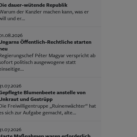
Die dauer-wütende Republik
Warum der Kanzler machen kann, was er
will und er...
01.08.2026
Ungarns Öffentlich-Rechtliche starten
neu
Regierungschef Péter Magyar verspricht ab
sofort politisch ausgewogene statt
einseitige...
31.07.2026
Gepflegte Blumenbeete anstelle von
Unkraut und Gestrüpp
Die Freiwilligentruppe „Ruinenwächter“ hat
es sich zur Aufgabe gemacht, alte...
31.07.2026
Harte Maßnahmen waren erforderlich