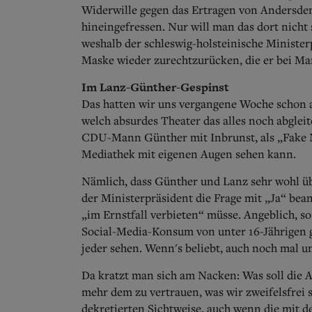
Widerwille gegen das Ertragen von Andersdenke
hineingefressen. Nur will man das dort nicht
weshalb der schleswig-holsteinische Ministe
Maske wieder zurechtzurücken, die er bei Mar
Im Lanz-Günther-Gespinst
Das hatten wir uns vergangene Woche schon a
welch absurdes Theater das alles noch abgle
CDU-Mann Günther mit Inbrunst, als „Fake 
Mediathek mit eigenen Augen sehen kann.
Nämlich, dass Günther und Lanz sehr wohl ü
der Ministerpräsident die Frage mit „Ja“ bea
„im Ernstfall verbieten“ müsse. Angeblich, so
Social-Media-Konsum von unter 16-Jährigen g
jeder sehen. Wenn's beliebt, auch noch mal u
Da kratzt man sich am Nacken: Was soll die A
mehr dem zu vertrauen, was wir zweifelsfrei
dekretierten Sichtweise, auch wenn die mit d