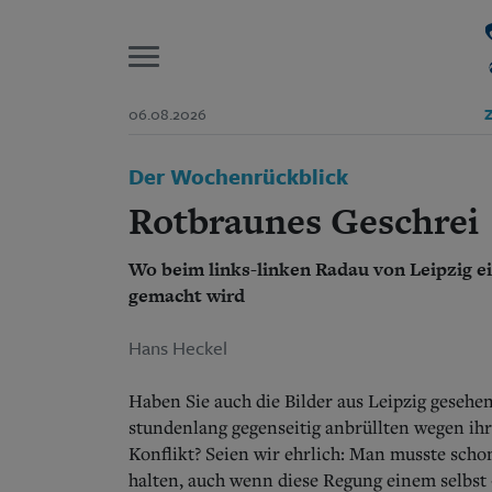
P
06.08.2026
Z
Start
Der Wochenrückblick
Suchen und finden
Wer wir sind
Rotbraunes Geschrei
Aktuelle Ausgabe
Abonnenten-Login
Wo beim links-linken Radau von Leipzig ei
Abonnent werden
Abo Prämien
gemacht wird
Archiv
Mediadaten
Hans Heckel
Haben Sie auch die Bilder aus Leipzig gesehe
stundenlang gegenseitig anbrüllten wegen i
Konflikt? Seien wir ehrlich: Man musste sch
halten, auch wenn diese Regung einem selbst –