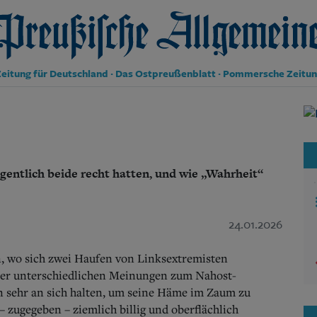
reußische Allgemeine Zeitung
eitung für Deutschland · Das Ostpreußenblatt · Pommersche Zeitu
Politik
Kultur
Wirtschaft
Panorama
gentlich beide recht hatten, und wie „Wahrheit“
Gesellschaft
Leben
Geschichte
Ostpreußen
24.01.2026
Pommern
Berlin-Brandenburg
n, wo sich zwei Haufen von Linksextremisten
Schlesien
hrer unterschiedlichen Meinungen zum Nahost-
Danzig und Westpreußen
on sehr an sich halten, um seine Häme im Zaum zu
Bücher
 zugegeben – ziemlich billig und oberflächlich