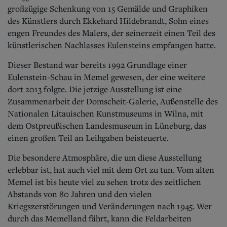
Aktuelle Ausgabe
großzügige Schenkung von 15 Gemälde und Graphiken
Abonnenten-Login
des Künstlers durch Ekkehard Hildebrandt, Sohn eines
Abonnent werden
engen Freundes des Malers, der seinerzeit einen Teil des
Abo Prämien
Archiv
künstlerischen Nachlasses Eulensteins empfangen hatte.
Mediadaten
Dieser Bestand war bereits 1992 Grundlage einer
Kontakt
Eulenstein-Schau in Memel gewesen, der eine weitere
Impressum
dort 2013 folgte. Die jetzige Ausstellung ist eine
Datenschutz
Zusammenarbeit der Domscheit-Galerie, Außenstelle des
Nationalen Litauischen Kunstmuseums in Wilna, mit
dem Ostpreußischen Landesmuseum in Lüneburg, das
einen großen Teil an Leihgaben beisteuerte.
Die besondere Atmosphäre, die um diese Ausstellung
erlebbar ist, hat auch viel mit dem Ort zu tun. Vom alten
Memel ist bis heute viel zu sehen trotz des zeitlichen
Abstands von 80 Jahren und den vielen
Kriegszerstörungen und Veränderungen nach 1945. Wer
durch das Memelland fährt, kann die Feldarbeiten