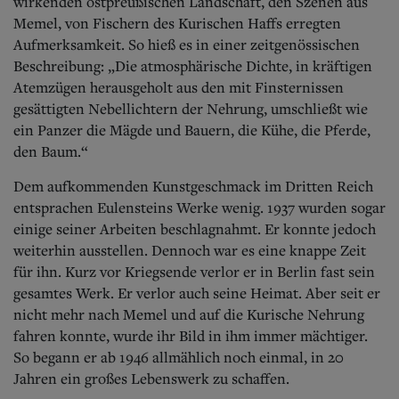
wirkenden ostpreußischen Landschaft, den Szenen aus
Memel, von Fischern des Kurischen Haffs erregten
Aufmerksamkeit.
So hieß es in einer zeitgenössischen
Beschreibung: „Die atmosphärische Dichte, in kräftigen
Atemzügen herausgeholt aus den mit Finsternissen
gesättigten Nebellichtern der Nehrung, umschließt wie
ein Panzer die Mägde und Bauern, die Kühe, die Pferde,
den Baum.“
Dem aufkommenden Kunstgeschmack im Dritten Reich
entsprachen Eulensteins Werke wenig. 1937 wurden sogar
einige seiner Arbeiten beschlagnahmt.
Er konnte jedoch
weiterhin ausstellen. Dennoch war es eine knappe Zeit
für ihn. Kurz vor Kriegsende verlor er in Berlin fast sein
gesamtes Werk. Er verlor auch seine Heimat. Aber seit er
nicht mehr nach Memel und auf die Kurische Nehrung
fahren konnte, wurde ihr Bild in ihm immer mächtiger.
So begann er ab 1946 allmählich noch einmal, in 20
Jahren ein großes Lebenswerk zu schaffen.