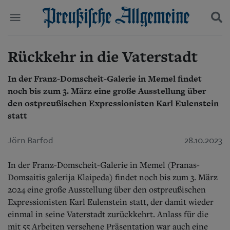
Rückkehr in die Vaterstadt
Politik
Suchen und finden
Kultur
Wirtschaft
In der Franz-Domscheit-Galerie in Memel findet
Panorama
noch bis zum 3. März eine große Ausstellung über
Gesellschaft
den ostpreußischen Expressionisten Karl Eulenstein
Leben
statt
Geschichte
Ostpreußen
Jörn Barfod
28.10.2023
Pommern
Berlin-Brandenburg
In der Franz-Domscheit-Galerie in Memel (Pranas-
Schlesien
Danzig und Westpreußen
Domsaitis galerija Klaipeda) findet noch bis zum 3. März
Bücher
2024 eine große Ausstellung über den ostpreußischen
Expressionisten Karl Eulenstein statt, der damit wieder
Start
einmal in seine Vaterstadt zurückkehrt. Anlass für die
Wer wir sind
mit 55 Arbeiten versehene Präsentation war auch eine