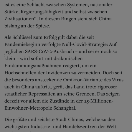
Aktuelle Ausgabe
ist es eine Schlacht zwischen Systemen, nationaler
Abonnenten-Login
Stärke, Regierungsfähigkeit und selbst zwischen
Abonnent werden
Zivilisationen“. In diesem Ringen sieht sich China
Abo Prämien
bislang an der Spitze.
Archiv
Mediadaten
Als Schlüssel zum Erfolg gilt dabei die seit
Kontakt
Pandemiebeginn verfolgte Null-Covid-Strategie: Auf
Impressum
jeglichen SARS-CoV-2-Ausbruch – und sei er noch so
Datenschutz
klein – wird sofort mit drakonischen
Eindämmungsmaßnahmen reagiert, um ein
Hochschnellen der Inzidenzen zu vermeiden. Doch seit
die besonders ansteckende Omikron-Variante des Virus
auch in China auftritt, gerät das Land trotz rigoroser
staatlicher Repressalien an seine Grenzen. Das zeigen
derzeit vor allem die Zustände in der 25-Millionen-
Einwohner-Metropole Schanghai.
Die größte und reichste Stadt Chinas, welche zu den
wichtigsten Industrie- und Handelszentren der Welt