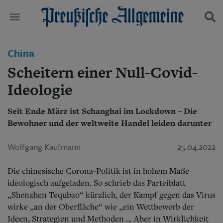
Politik
China
Suchen und finden
Kultur
Scheitern einer Null-Covid-
Wirtschaft
Panorama
Ideologie
Gesellschaft
Leben
Seit Ende März ist Schanghai im Lockdown – Die
Geschichte
Bewohner und der weltweite Handel leiden darunter
Ostpreußen
Pommern
Wolfgang Kaufmann
25.04.2022
Berlin-Brandenburg
Schlesien
Die chinesische Corona-Politik ist in hohem Maße
Danzig und Westpreußen
Bücher
ideologisch aufgeladen. So schrieb das Parteiblatt
„Shenzhen Tequbao“ kürzlich, der Kampf gegen das Virus
Start
wirke „an der Oberfläche“ wie „ein Wettbewerb der
Wer wir sind
Ideen, Strategien und Methoden ... Aber in Wirklichkeit