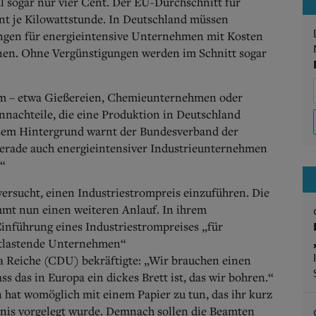
al sogar nur vier Cent.
Der EU-Durchschnitt für
ent je Kilowattstunde. In Deutschland müssen
ungen für energieintensive Unternehmen mit Kosten
hnen. Ohne Vergünstigungen werden im Schnitt sogar
rom – etwa Gießereien, Chemieunternehmen oder
ennachteile, die eine Produktion in Deutschland
esem Hintergrund warnt der Bundesverband der
gerade auch energieintensiver Industrieunternehmen
.“
versucht, einen Industriestrompreis einzuführen. Die
mt nun einen weiteren Anlauf. In ihrem
inführung eines Industriestrompreises „für
entlastende Unternehmen“
a Reiche (CDU) bekräftigte: „Wir brauchen einen
s das in Europa ein dickes Brett ist, das wir bohren.“
 hat womöglich mit einem Papier zu tun, das ihr kurz
nis vorgelegt wurde. Demnach sollen die Beamten