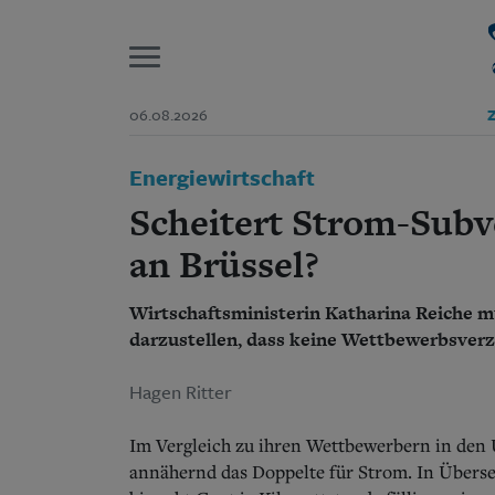
P
06.08.2026
Z
Start
Energiewirtschaft
Suchen und finden
Wer wir sind
Scheitert Strom-Subve
Aktuelle Ausgabe
Abonnenten-Login
an Brüssel?
Abonnent werden
Abo Prämien
Wirtschaftsministerin Katharina Reiche m
Archiv
darzustellen, dass keine Wettbewerbsverz
Mediadaten
Hagen Ritter
Im Vergleich zu ihren Wettbewerbern in den
annähernd das Doppelte für Strom. In Überse