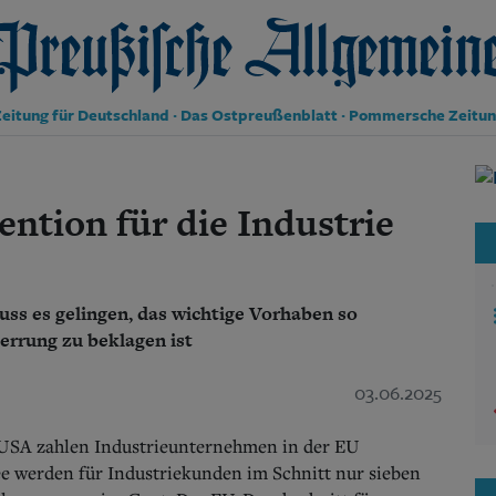
reußische Allgemeine Zeitung
eitung für Deutschland · Das Ostpreußenblatt · Pommersche Zeitu
Politik
Kultur
ntion für die Industrie
Wirtschaft
Panorama
Gesellschaft
Leben
uss es gelingen, das wichtige Vorhaben so
Geschichte
errung zu beklagen ist
Ostpreußen
Pommern
03.06.2025
Berlin-Brandenburg
Schlesien
Danzig und Westpreußen
 USA zahlen Industrieunternehmen in der EU
Bücher
e werden für Industriekunden im Schnitt nur sieben