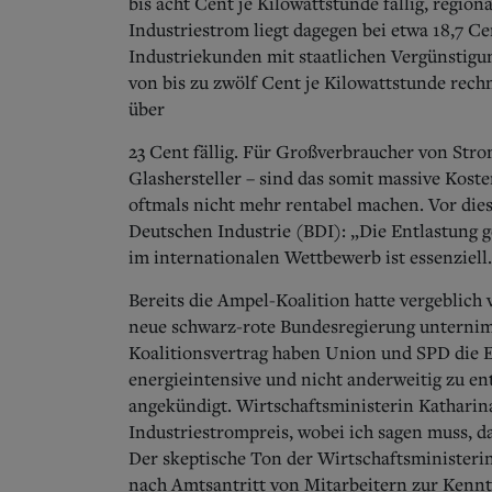
bis acht Cent je Kilowattstunde fällig, region
Industriestrom liegt dagegen bei etwa 18,7 C
Industriekunden mit staatlichen Vergünstig
von bis zu zwölf Cent je Kilowattstunde rec
über
23 Cent fällig. Für Großverbraucher von St
Glashersteller – sind das somit massive Kost
oftmals nicht mehr rentabel machen. Vor di
Deutschen Industrie (BDI): „Die Entlastung 
im internationalen Wettbewerb ist essenziell
Bereits die Ampel-Koalition hatte vergeblich 
neue schwarz-rote Bundesregierung unternim
Koalitionsvertrag haben Union und SPD die E
energieintensive und nicht anderweitig zu 
angekündigt.
Wirtschaftsministerin Katharin
Industriestrompreis, wobei ich sagen muss, das
Der skeptische Ton der Wirtschaftsministerin
nach Amtsantritt von Mitarbeitern zur Kennt