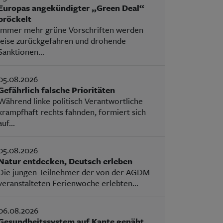
Europas angekündigter „Green Deal“
bröckelt
Immer mehr grüne Vorschriften werden
leise zurückgefahren und drohende
Sanktionen...
05.08.2026
Gefährlich falsche Prioritäten
Während linke politisch Verantwortliche
krampfhaft rechts fahnden, formiert sich
auf...
05.08.2026
Natur entdecken, Deutsch erleben
Die jungen Teilnehmer der von der AGDM
veranstalteten Ferienwoche erlebten...
06.08.2026
Gesundheitssystem auf Kante genäht