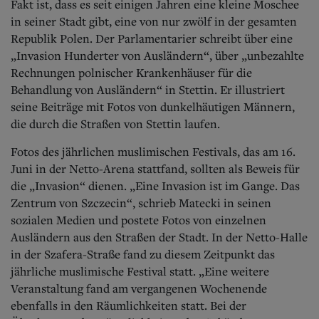
Aktuelle Ausgabe
Fakt ist, dass es seit einigen Jahren eine kleine Moschee
Abonnenten-Login
in seiner Stadt gibt, eine von nur zwölf in der gesamten
Abonnent werden
Republik Polen.
Der Parlamentarier schreibt über eine
Abo Prämien
„Invasion Hunderter von Ausländern“, über „unbezahlte
Archiv
Rechnungen polnischer Krankenhäuser für die
Mediadaten
Behandlung von Ausländern“ in Stettin. Er illustriert
Kontakt
seine Beiträge mit Fotos von dunkelhäutigen Männern,
Impressum
die durch die Straßen von Stettin laufen.
Datenschutz
Fotos des jährlichen muslimischen Festivals, das am 16.
Juni in der Netto-Arena stattfand, sollten als Beweis für
die „Invasion“ dienen. „Eine Invasion ist im Gange. Das
Zentrum von Szczecin“, schrieb Matecki in seinen
sozialen Medien und postete Fotos von einzelnen
Ausländern aus den Straßen der Stadt. In der Netto-Halle
in der Szafera-Straße fand zu diesem Zeitpunk
t das
jährliche muslimische Festival statt. „Eine weitere
Veranstaltung fand am vergangenen Wochenende
ebenfalls in den Räumlichkeiten statt. Bei der