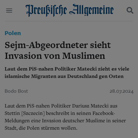
Politik
Polen
Suchen und finden
Kultur
Sejm-Abgeordneter sieht
Wirtschaft
Panorama
Invasion von Muslimen
Gesellschaft
Leben
Laut dem PiS-nahen Politiker Matecki zieht es viele
Geschichte
islamische Migranten aus Deutschland gen Osten
Ostpreußen
Pommern
Bodo Bost
28.07.2024
Berlin-Brandenburg
Schlesien
Laut dem PiS-nahen Politiker Dariusz Matecki aus
Danzig und Westpreußen
Bücher
Stettin [Szczecin] beschreibt in seinen Facebook-
Meldungen eine Invasion deutscher Muslime in seiner
Start
Stadt, die Polen stürmen wollen.
Wer wir sind